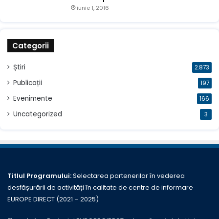
iunie 1, 2016
Categorii
Știri
2.873
Publicații
197
Evenimente
166
Uncategorized
3
Titlul Programului:
Selectarea partenerilor în vederea
desfășurării de activități în calitate de centre de informare
EUROPE DIRECT (2021 – 2025)