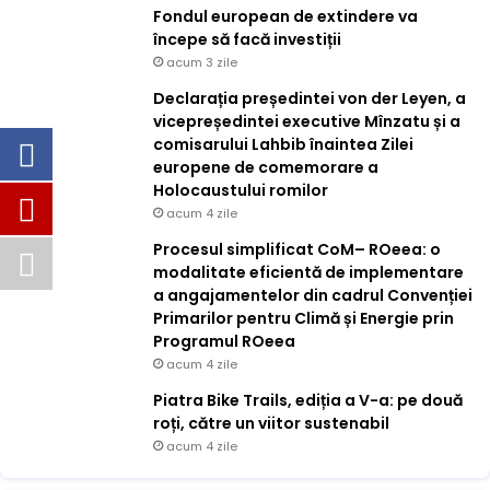
Fondul european de extindere va
începe să facă investiții
acum 3 zile
Declarația președintei von der Leyen, a
vicepreședintei executive Mînzatu și a
comisarului Lahbib înaintea Zilei
europene de comemorare a
Holocaustului romilor
acum 4 zile
Procesul simplificat CoM– ROeea: o
modalitate eficientă de implementare
a angajamentelor din cadrul Convenției
Primarilor pentru Climă și Energie prin
Programul ROeea
acum 4 zile
Piatra Bike Trails, ediția a V-a: pe două
roți, către un viitor sustenabil
acum 4 zile