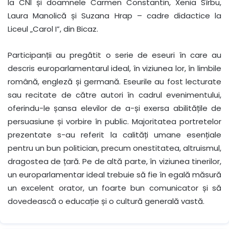
la CNI și doamnele Carmen Constantin, Xenia Sîrbu,
Laura Manolică și Suzana Hrap – cadre didactice la
Liceul „Carol I”, din Bicaz.
Participanții au pregătit o serie de eseuri în care au
descris europarlamentarul ideal, în viziunea lor, în limbile
română, engleză și germană. Eseurile au fost lecturate
sau recitate de către autori în cadrul evenimentului,
oferindu-le șansa elevilor de a-și exersa abilitățile de
persuasiune și vorbire în public. Majoritatea portretelor
prezentate s-au referit la calități umane esențiale
pentru un bun politician, precum onestitatea, altruismul,
dragostea de țară. Pe de altă parte, în viziunea tinerilor,
un europarlamentar ideal trebuie să fie în egală măsură
un excelent orator, un foarte bun comunicator și să
dovedească o educație și o cultură generală vastă.