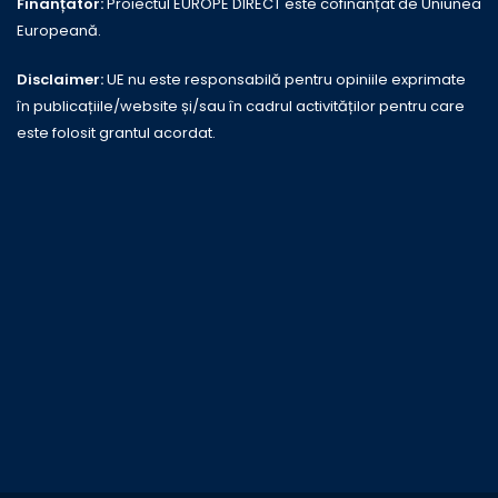
Finanțator:
Proiectul EUROPE DIRECT este cofinanțat de Uniunea
Europeană.
Disclaimer:
UE nu este responsabilă pentru opiniile exprimate
în publicațiile/website și/sau în cadrul activităților pentru care
este folosit grantul acordat.