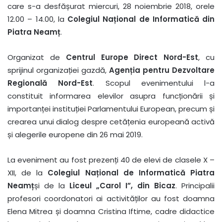
care s-a desfășurat miercuri, 28 noiembrie 2018, orele
12.00 – 14.00, la
Colegiul Național de Informatică din
Piatra Neamț
.
Organizat de
Centrul Europe Direct Nord-Est
, cu
sprijinul organizației gazdă,
Agenția pentru Dezvoltare
Regională Nord-Est
. Scopul evenimentului l-a
constituit informarea elevilor asupra funcționării și
importanței instituției Parlamentului European, precum și
crearea unui dialog despre cetățenia europeană activă
și alegerile europene din 26 mai 2019.
La eveniment au fost prezenți 40 de elevi de clasele X –
XII, de la
Colegiul Național de Informatică Piatra
Neamț
și de la
Liceul „Carol I”, din Bicaz
. Principalii
profesori coordonatori ai activităților au fost doamna
Elena Mitrea și doamna Cristina Iftime, cadre didactice