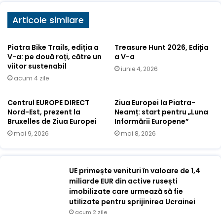
Articole similare
Piatra Bike Trails, ediția a
Treasure Hunt 2026, Ediția
V-a: pe două roți, către un
a V-a
viitor sustenabil
iunie 4, 2026
acum 4 zile
Centrul EUROPE DIRECT
Ziua Europei la Piatra-
Nord-Est, prezent la
Neamț: start pentru „Luna
Bruxelles de Ziua Europei
Informării Europene”
mai 9, 2026
mai 8, 2026
UE primește venituri în valoare de 1,4
miliarde EUR din active rusești
imobilizate care urmează să fie
utilizate pentru sprijinirea Ucrainei
acum 2 zile