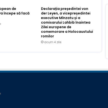
ropean de
Declarația președintei von
va începe să facă
der Leyen, a vicepreședintei
executive Mînzatu și a
comisarului Lahbib înaintea
e
Zilei europene de
comemorare a Holocaustului
romilor
acum 4 zile
a