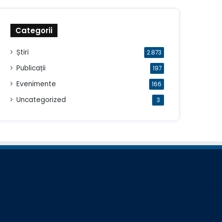
Categorii
Știri
2.873
Publicații
197
Evenimente
166
Uncategorized
3