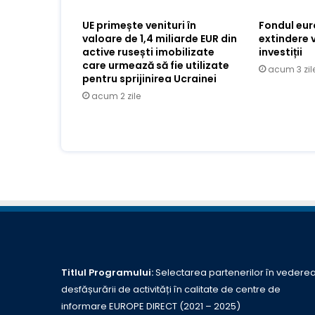
UE primește venituri în
Fondul eu
valoare de 1,4 miliarde EUR din
extindere 
active rusești imobilizate
investiții
care urmează să fie utilizate
acum 3 zil
pentru sprijinirea Ucrainei
acum 2 zile
Titlul Programului:
Selectarea partenerilor în vedere
desfășurării de activități în calitate de centre de
informare EUROPE DIRECT (2021 – 2025)