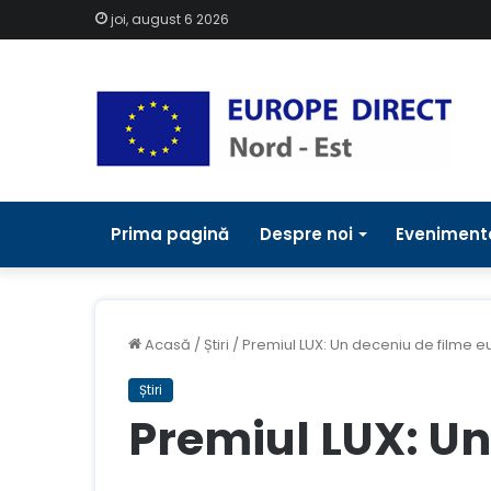
joi, august 6 2026
Prima pagină
Despre noi
Eveniment
Acasă
/
Știri
/
Premiul LUX: Un deceniu de filme 
Știri
Premiul LUX: Un