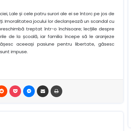
ciei, Lale și cele patru surori ale ei se întorc pe jos de
ți. Imoralitatea jocului lor declanșează un scandal cu
eschimbă treptat într-o închisoare; lecțiile despre
ile de la școală, iar familia începe să le aranjeze
ărtășesc aceeași pasiune pentru libertate, găsesc
 sunt impuse.
terest
Reddit
Buzunar
Mesager
Distribuie prin e-mail
Imprimare