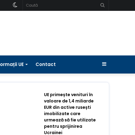
Schimbați
Caută
pielea
Bara
formații UE
Contact
laterală
UE primește venituri în
valoare de 1,4 miliarde
EUR din active rusești
imobilizate care
urmează să fie utilizate
pentru sprijinirea
Ucrainei