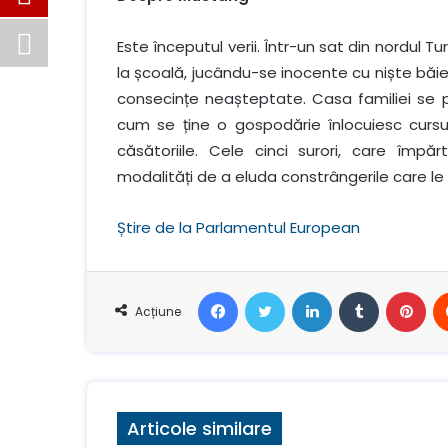
Este începutul verii. Într-un sat din nordul Tur
la școală, jucându-se inocente cu niște băie
consecințe neașteptate. Casa familiei se pr
cum se ține o gospodărie înlocuiesc cursur
căsătoriile. Cele cinci surori, care împ
modalități de a eluda constrângerile care le
Știre de la Parlamentul European
Facebook
Stare de nervozitate
LinkedIn
Tumblr
Pin
Acțiune
Articole similare