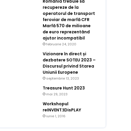
România trebuie să
recupereze de la
operatorul de transport
feroviar de marfă CFR
Marfă 570 de milioane
de euro reprezentând
ajutor incompatibil
februarie 24, 2020
Vizionare în direct și
dezbatere SOTEU 2023 –
Discursul privind Starea
Uniunii Europene
septembrie 13, 2023
Treasure Hunt 2023
mai 29, 2023
Workshopul
reINVENTƎDisPLAY
iunie 1, 2016