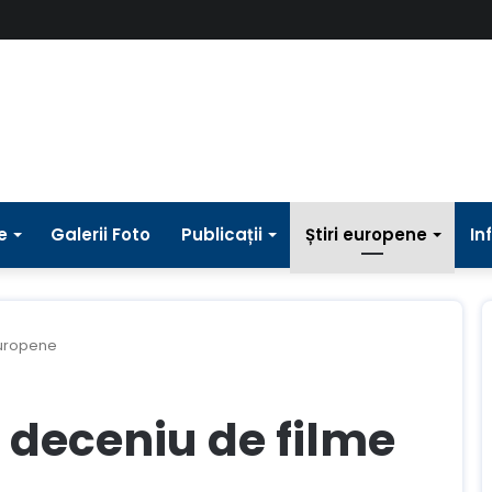
e
Galerii Foto
Publicații
Știri europene
In
europene
 deceniu de filme