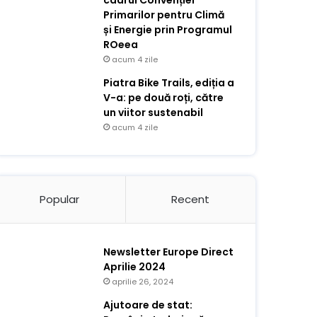
cadrul Convenției
Primarilor pentru Climă
și Energie prin Programul
ROeea
acum 4 zile
Piatra Bike Trails, ediția a
V-a: pe două roți, către
un viitor sustenabil
acum 4 zile
Popular
Recent
Newsletter Europe Direct
Aprilie 2024
aprilie 26, 2024
Ajutoare de stat: