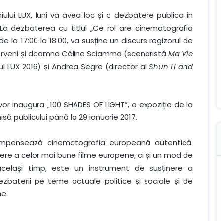
lui LUX, luni va avea loc și o dezbatere publica în
 La dezbaterea cu titlul „Ce rol are cinematografia
 la 17:00 la 18:00, va susține un discurs regizorul de
nterveni și doamna Céline Sciamma (scenaristă
Ma Vie
ul LUX 2016) și Andrea Segre (director al
Shun Li and
 vor inaugura „100 SHADES OF LIGHT”, o expoziție de la
isă publicului până la 29 ianuarie 2017.
compensează cinematografia europeană autentică.
ere a celor mai bune filme europene, ci și un mod de
 același timp, este un instrument de susținere a
zbaterii pe teme actuale politice și sociale și de
ne.