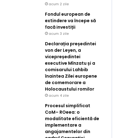
acum 2 zile
Fondul european de
extindere va începe să
facă investiții
acum 3 zile
Declarația președintei
von der Leyen, a
vicepreședintei
executive Mînzatu și a
comisarului Lahbib
înaintea Zilei europene
de comemorare a
Holocaustului romilor
acum 4 zile
Procesul simplificat
CoM– ROeea: o
modalitate eficientă de
implementare a
angajamentelor din