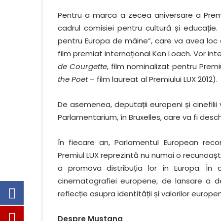
Pentru a marca a zecea aniversare a Premiu
cadrul comisiei pentru cultură și educație.
pentru Europa de mâine”, care va avea loc de
film premiat internațional Ken Loach. Vor i
de Courgette
, film nominalizat pentru Premi
the Poet
– film laureat al Premiului LUX 2012).
De asemenea, deputații europeni și cinefilii
Parlamentarium, în Bruxelles, care va fi desch
În fiecare an, Parlamentul European re
Premiul LUX reprezintă nu numai o recunoașt
a promova distribuția lor în Europa. În
cinematografiei europene, de lansare a de
reflecție asupra identității și valorilor europe
Despre Mustang