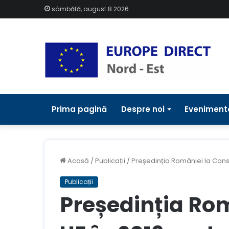
sâmbătă, august 8 2026
Prima pagină
Despre noi
Eveniment
Acasă
/
Publicații
/
Președinția României la Consil
Publicații
Președinția Rom