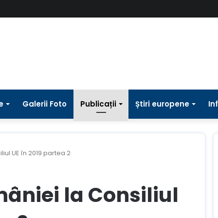
e
Galerii Foto
Publicații
Știri europene
In
iul UE în 2019 partea 2
âniei la Consiliul