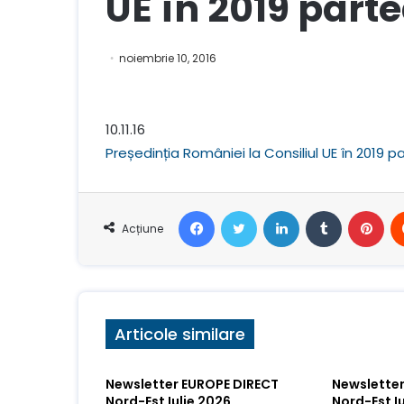
UE în 2019 parte
noiembrie 10, 2016
10.11.16
Președinția României la Consiliul UE în 2019 p
Facebook
Stare de nervozitate
LinkedIn
Tumblr
Pin
Acțiune
Articole similare
Newsletter EUROPE DIRECT
Newsletter
Nord-Est Iulie 2026
Nord-Est I