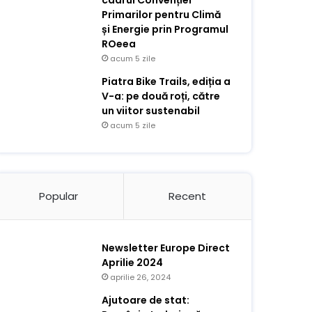
cadrul Convenției
Primarilor pentru Climă
și Energie prin Programul
ROeea
acum 5 zile
Piatra Bike Trails, ediția a
V-a: pe două roți, către
un viitor sustenabil
acum 5 zile
Popular
Recent
Newsletter Europe Direct
Aprilie 2024
aprilie 26, 2024
Ajutoare de stat: