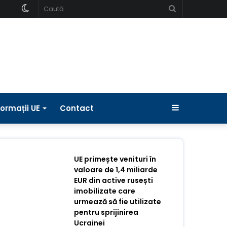
Schimbați
Caută
pielea
Bara
formații UE
Contact
laterală
UE primește venituri în
valoare de 1,4 miliarde
EUR din active rusești
imobilizate care
urmează să fie utilizate
pentru sprijinirea
Ucrainei