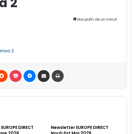
a 2
Mai putin de un minut
artea 2
terest
Reddit
Buzunar
Mesager
Distribuie prin e-mail
Imprimare
 EUROPE DIRECT
Newsletter EUROPE DIRECT
unie 2026
Nord-Est Mai 2026