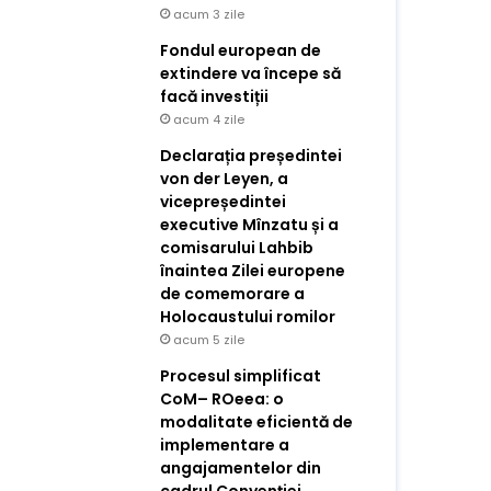
acum 3 zile
Fondul european de
extindere va începe să
facă investiții
acum 4 zile
Declarația președintei
von der Leyen, a
vicepreședintei
executive Mînzatu și a
comisarului Lahbib
înaintea Zilei europene
de comemorare a
Holocaustului romilor
acum 5 zile
Procesul simplificat
CoM– ROeea: o
modalitate eficientă de
implementare a
angajamentelor din