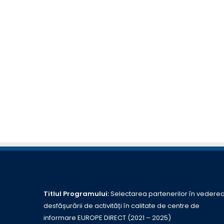
Titlul Programului:
Selectarea partenerilor în vedere
desfășurării de activități în calitate de centre de
informare EUROPE DIRECT (2021 – 2025)