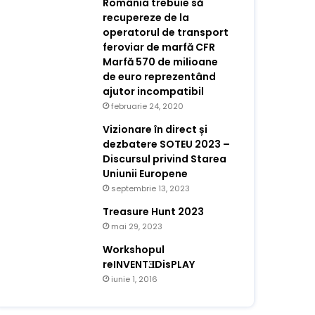
România trebuie să
recupereze de la
operatorul de transport
feroviar de marfă CFR
Marfă 570 de milioane
de euro reprezentând
ajutor incompatibil
februarie 24, 2020
Vizionare în direct și
dezbatere SOTEU 2023 –
Discursul privind Starea
Uniunii Europene
septembrie 13, 2023
Treasure Hunt 2023
mai 29, 2023
Workshopul
reINVENTƎDisPLAY
iunie 1, 2016