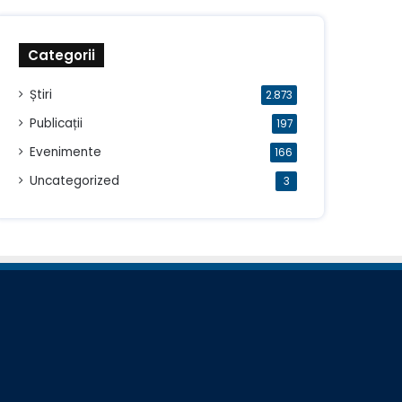
Categorii
Știri
2.873
Publicații
197
Evenimente
166
Uncategorized
3