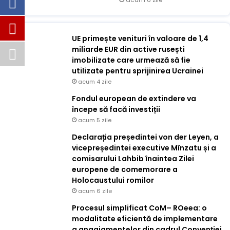
UE primește venituri în valoare de 1,4
miliarde EUR din active rusești
imobilizate care urmează să fie
utilizate pentru sprijinirea Ucrainei
acum 4 zile
Fondul european de extindere va
începe să facă investiții
acum 5 zile
Declarația președintei von der Leyen, a
vicepreședintei executive Mînzatu și a
comisarului Lahbib înaintea Zilei
europene de comemorare a
Holocaustului romilor
acum 6 zile
Procesul simplificat CoM– ROeea: o
modalitate eficientă de implementare
a angajamentelor din cadrul Convenției