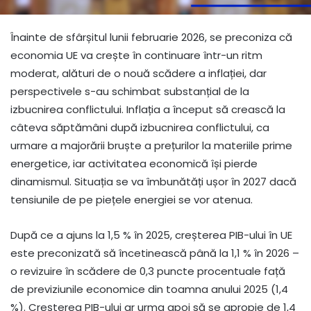
Înainte de sfârșitul lunii februarie 2026, se preconiza că
economia UE va crește în continuare într-un ritm
moderat, alături de o nouă scădere a inflației, dar
perspectivele s-au schimbat substanțial de la
izbucnirea conflictului. Inflația a început să crească la
câteva săptămâni după izbucnirea conflictului, ca
urmare a majorării bruște a prețurilor la materiile prime
energetice, iar activitatea economică își pierde
dinamismul. Situația se va îmbunătăți ușor în 2027 dacă
tensiunile de pe piețele energiei se vor atenua.
După ce a ajuns la 1,5 % în 2025, creșterea PIB-ului în UE
este preconizată să încetinească până la 1,1 % în 2026 –
o revizuire în scădere de 0,3 puncte procentuale față
de previziunile economice din toamna anului 2025 (1,4
%). Creșterea PIB-ului ar urma apoi să se apropie de 1,4