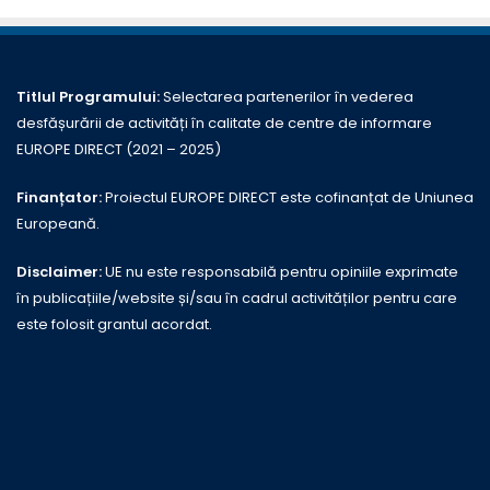
Titlul Programului:
Selectarea partenerilor în vederea
desfășurării de activități în calitate de centre de informare
EUROPE DIRECT (2021 – 2025)
Finanțator:
Proiectul EUROPE DIRECT este cofinanțat de Uniunea
Europeană.
Disclaimer:
UE nu este responsabilă pentru opiniile exprimate
în publicațiile/website și/sau în cadrul activităților pentru care
este folosit grantul acordat.