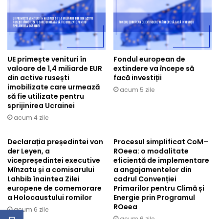
UE primește venituri în
Fondul european de
valoare de 1,4 miliarde EUR
extindere va începe să
din active rusești
facă investiții
imobilizate care urmează
acum 5 zile
să fie utilizate pentru
sprijinirea Ucrainei
acum 4 zile
Declarația președintei von
Procesul simplificat CoM–
der Leyen, a
ROeea: o modalitate
vicepreședintei executive
eficientă de implementare
Mînzatu și a comisarului
a angajamentelor din
Lahbib înaintea Zilei
cadrul Convenției
europene de comemorare
Primarilor pentru Climă și
a Holocaustului romilor
Energie prin Programul
ROeea
acum 6 zile
acum 6 zile