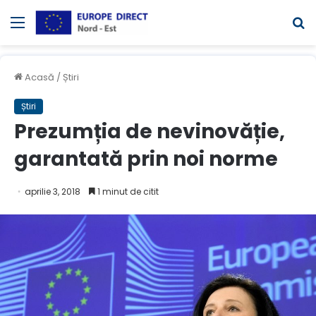
Meniul
C
Acasă
/
Știri
Știri
Prezumția de nevinovăție,
garantată prin noi norme
aprilie 3, 2018
1 minut de citit