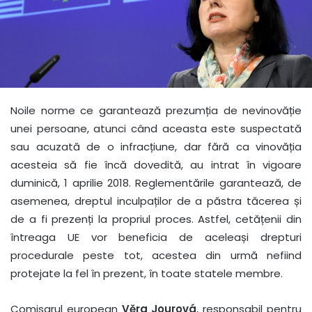
Noile norme ce garantează prezumția de nevinovăție
unei persoane, atunci când aceasta este suspectată
sau acuzată de o infracțiune, dar fără ca vinovăția
acesteia să fie încă dovedită, au intrat în vigoare
duminică, 1 aprilie 2018. Reglementările garantează, de
asemenea, dreptul inculpaților de a păstra tăcerea și
de a fi prezenți la propriul proces. Astfel, cetățenii din
întreaga UE vor beneficia de aceleași drepturi
procedurale peste tot, acestea din urmă nefiind
protejate la fel în prezent, în toate statele membre.
Comisarul european
Vĕra Jourová
, responsabil pentru