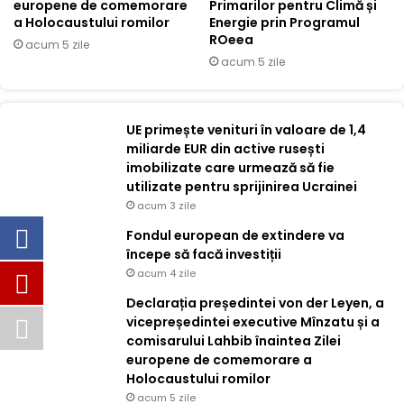
europene de comemorare
Primarilor pentru Climă și
a Holocaustului romilor
Energie prin Programul
ROeea
acum 5 zile
acum 5 zile
UE primește venituri în valoare de 1,4
miliarde EUR din active rusești
imobilizate care urmează să fie
utilizate pentru sprijinirea Ucrainei
acum 3 zile
Fondul european de extindere va
începe să facă investiții
acum 4 zile
Declarația președintei von der Leyen, a
vicepreședintei executive Mînzatu și a
comisarului Lahbib înaintea Zilei
europene de comemorare a
Holocaustului romilor
acum 5 zile