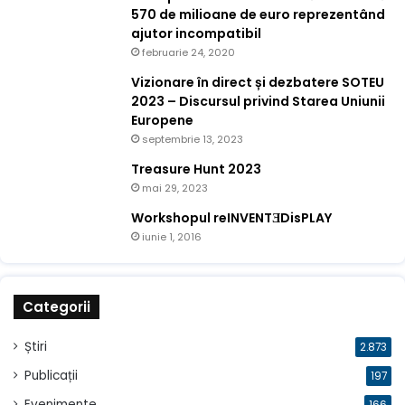
570 de milioane de euro reprezentând
ajutor incompatibil
februarie 24, 2020
Vizionare în direct și dezbatere SOTEU
2023 – Discursul privind Starea Uniunii
Europene
septembrie 13, 2023
Treasure Hunt 2023
mai 29, 2023
Workshopul reINVENTƎDisPLAY
iunie 1, 2016
Categorii
Știri
2.873
Publicații
197
Evenimente
166