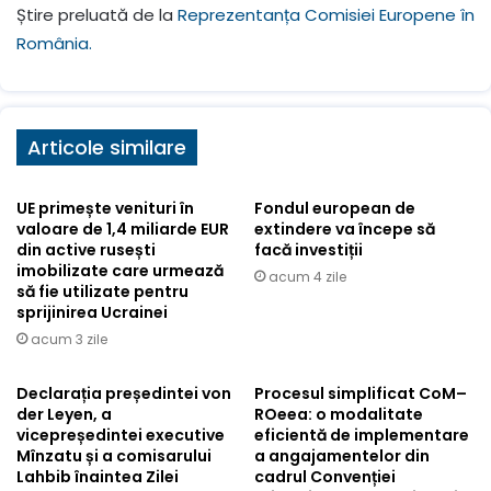
Știre preluată de la
Reprezentanța Comisiei Europene în
România.
Articole similare
UE primește venituri în
Fondul european de
valoare de 1,4 miliarde EUR
extindere va începe să
din active rusești
facă investiții
imobilizate care urmează
acum 4 zile
să fie utilizate pentru
sprijinirea Ucrainei
acum 3 zile
Declarația președintei von
Procesul simplificat CoM–
der Leyen, a
ROeea: o modalitate
vicepreședintei executive
eficientă de implementare
Mînzatu și a comisarului
a angajamentelor din
Lahbib înaintea Zilei
cadrul Convenției