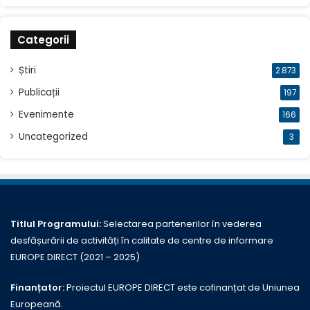
Categorii
Știri
2.873
Publicații
197
Evenimente
166
Uncategorized
3
Titlul Programului:
Selectarea partenerilor în vederea
desfășurării de activități în calitate de centre de informare
EUROPE DIRECT (2021 – 2025)
Finanțator:
Proiectul EUROPE DIRECT este cofinanțat de Uniunea
Europeană.