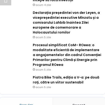
începe să facă investiții
acum 4 zile
Declarația președintei von der Leyen, a
vicepreședintei executive Mînzatu și a
comisarului Lahbib înaintea Zilei
europene de comemorare a
Holocaustului romilor
acum 5 zile
Procesul simplificat CoM– ROeea: o
modalitate eficientă de implementare
a angajamentelor din cadrul Convenției
Primarilor pentru Climă și Energie prin
Programul ROeea
acum 5 zile
Piatra Bike Trails, ediția a V-a: pe două
roți, către un viitor sustenabil
acum 5 zile