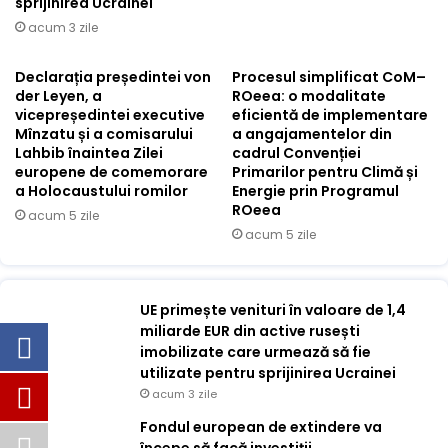
sprijinirea Ucrainei
acum 3 zile
Declarația președintei von
Procesul simplificat CoM–
der Leyen, a
ROeea: o modalitate
vicepreședintei executive
eficientă de implementare
Mînzatu și a comisarului
a angajamentelor din
Lahbib înaintea Zilei
cadrul Convenției
europene de comemorare
Primarilor pentru Climă și
a Holocaustului romilor
Energie prin Programul
ROeea
acum 5 zile
acum 5 zile
UE primește venituri în valoare de 1,4
miliarde EUR din active rusești
imobilizate care urmează să fie
utilizate pentru sprijinirea Ucrainei
acum 3 zile
Fondul european de extindere va