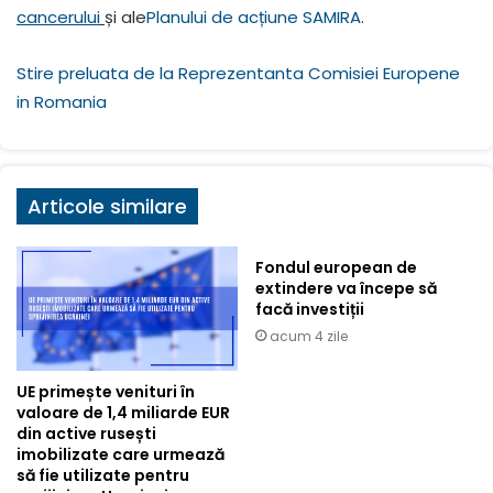
cancerului
și ale
Planului de acțiune SAMIRA
.
Stire preluata de la Reprezentanta Comisiei Europene
in Romania
Articole similare
Fondul european de
extindere va începe să
facă investiții
acum 4 zile
UE primește venituri în
valoare de 1,4 miliarde EUR
din active rusești
imobilizate care urmează
să fie utilizate pentru