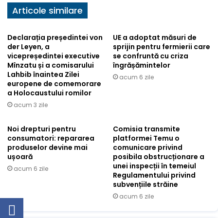
Articole similare
Declarația președintei von
UE a adoptat măsuri de
der Leyen, a
sprijin pentru fermierii care
vicepreședintei executive
se confruntă cu criza
Mînzatu și a comisarului
îngrășămintelor
Lahbib înaintea Zilei
acum 6 zile
europene de comemorare
a Holocaustului romilor
acum 3 zile
Noi drepturi pentru
Comisia transmite
consumatori: repararea
platformei Temu o
produselor devine mai
comunicare privind
ușoară
posibila obstrucționare a
unei inspecții în temeiul
acum 6 zile
Regulamentului privind
subvențiile străine
acum 6 zile