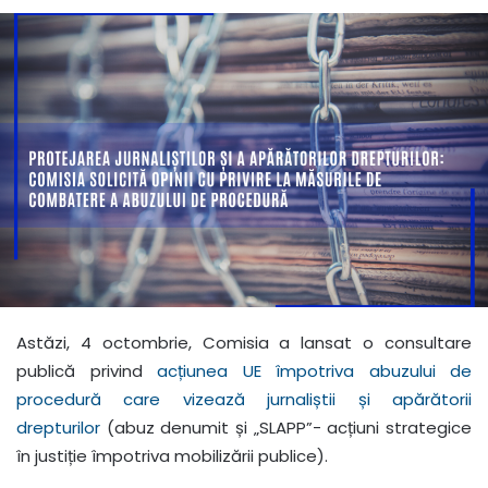
Astăzi, 4 octombrie, Comisia a lansat o consultare
publică privind
acțiunea UE împotriva abuzului de
procedură care vizează jurnaliștii și apărătorii
drepturilor
(abuz denumit și „SLAPP”- acțiuni strategice
în justiție împotriva mobilizării publice).