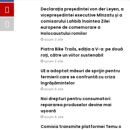
Declarația președintei von der Leyen, a
vicepreședintei executive Mînzatu și a
comisarului Lahbib înaintea Zilei
europene de comemorare a
Holocaustului romilor
acum 3 zile
Piatra Bike Trails, ediția a V-a: pe două
roți, către un viitor sustenabil
acum 3 zile
UE a adoptat măsuri de sprijin pentru
fermierii care se confruntă cu criza
îngrășămintelor
acum 6 zile
Noi drepturi pentru consumatori:
repararea produselor devine mai
ușoară
acum 6 zile
Comisia transmite platformei Temu o