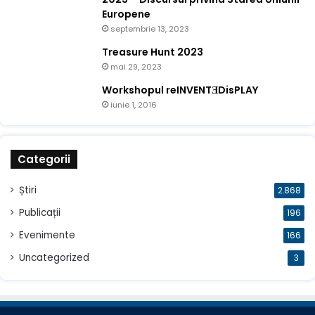
Europene
septembrie 13, 2023
Treasure Hunt 2023
mai 29, 2023
Workshopul reINVENTƎDisPLAY
iunie 1, 2016
Categorii
Știri
2.868
Publicații
196
Evenimente
166
Uncategorized
3