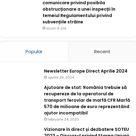
comunicare privind posibila
obstrucționare a unei inspecții în
temeiul Regulamentului privind
subvențiile străine
acum 6 zile
Popular
Recent
Newsletter Europe Direct Aprilie 2024
aprilie 26, 2024
Ajutoare de stat: România trebuie să
recupereze de la operatorul de
transport feroviar de marfă CFR Marfă
570 de milioane de euro reprezentând
ajutor incompatibil
februarie 24, 2020
Vizionare în direct și dezbatere SOTEU
2023 – Discursul privind Starea Uniunii