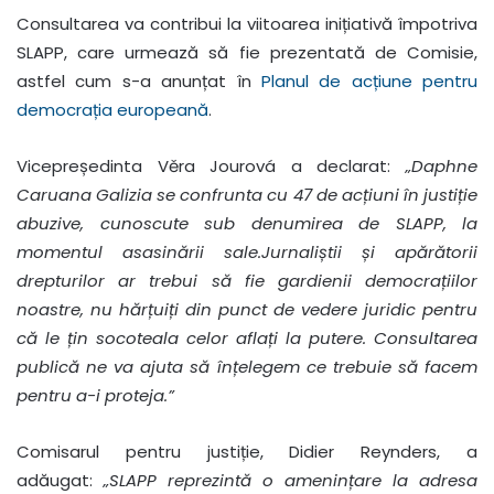
Consultarea va contribui la viitoarea inițiativă împotriva
SLAPP, care urmează să fie prezentată de Comisie,
astfel cum s-a anunțat în
Planul de acțiune pentru
democrația europeană
.
Vicepreședinta Věra Jourová a declarat:
„Daphne
Caruana Galizia se confrunta cu 47 de acțiuni în justiție
abuzive, cunoscute sub denumirea de SLAPP, la
momentul asasinării sale.
Jurnaliștii și apărătorii
drepturilor ar trebui să fie gardienii democrațiilor
noastre, nu hărțuiți din punct de vedere juridic pentru
că le țin socoteala celor aflați la putere. Consultarea
publică ne va ajuta să înțelegem ce trebuie să facem
pentru a-i proteja.”
Comisarul pentru justiție, Didier Reynders, a
adăugat:
„SLAPP reprezintă o amenințare la adresa