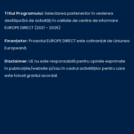
Titlul Programului:
Selectarea partenerilor în vederea
desfășurării de activități în calitate de centre de informare
EUROPE DIRECT (2021 – 2025)
Finanțator:
Proiectul EUROPE DIRECT este cofinanțat de Uniunea
Europeană.
Disclaimer:
UE nu este responsabilă pentru opiniile exprimate
în publicațiile/website și/sau în cadrul activităților pentru care
este folosit grantul acordat.