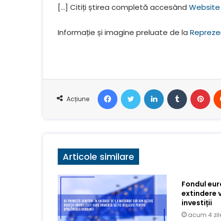
[…] Citiți știrea completă accesând
Website 
Informație și imagine preluate de la
Repreze
Facebook
Stare de nervozitate
LinkedIn
Tumblr
Pin
Acțiune
Articole similare
Fondul eu
extindere 
investiții
acum 4 zil