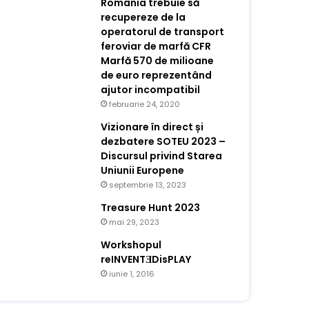
România trebuie să
recupereze de la
operatorul de transport
feroviar de marfă CFR
Marfă 570 de milioane
de euro reprezentând
ajutor incompatibil
februarie 24, 2020
Vizionare în direct și
dezbatere SOTEU 2023 –
Discursul privind Starea
Uniunii Europene
septembrie 13, 2023
Treasure Hunt 2023
mai 29, 2023
Workshopul
reINVENTƎDisPLAY
iunie 1, 2016