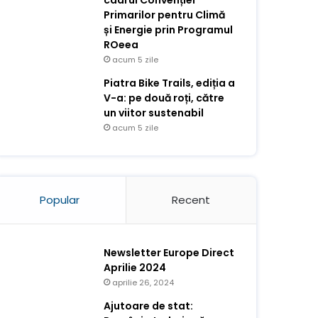
cadrul Convenției
Primarilor pentru Climă
și Energie prin Programul
ROeea
acum 5 zile
Piatra Bike Trails, ediția a
V-a: pe două roți, către
un viitor sustenabil
acum 5 zile
Popular
Recent
Newsletter Europe Direct
Aprilie 2024
aprilie 26, 2024
Ajutoare de stat: