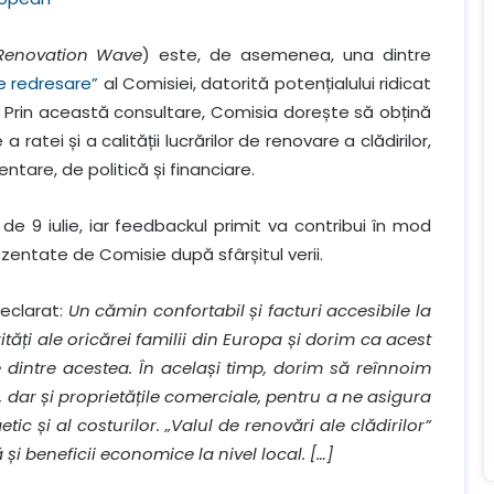
Renovation Wave
) este, de asemenea, una dintre
e redresare”
al Comisiei, datorită potențialului ridicat
i. Prin această consultare, Comisia dorește să obțină
 ratei și a calității lucrărilor de renovare a clădirilor,
tare, de politică și financiare.
 9 iulie, iar feedbackul primit va contribui în mod
ezentate de Comisie după sfârșitul verii.
declarat:
Un cămin confortabil și facturi accesibile la
tăți ale oricărei familii din Europa și dorim ca acest
e dintre acestea. În același timp, dorim să reînnoim
le, dar și proprietățile comerciale, pentru a ne asigura
ic și al costurilor. „Valul de renovări ale clădirilor”
și beneficii economice la nivel local. […]