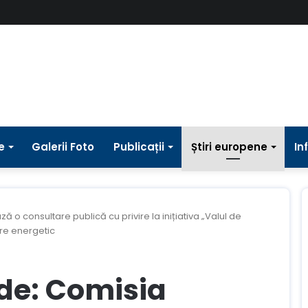
e
Galerii Foto
Publicații
Știri europene
In
o consultare publică cu privire la inițiativa „Valul de
ere energetic
de: Comisia