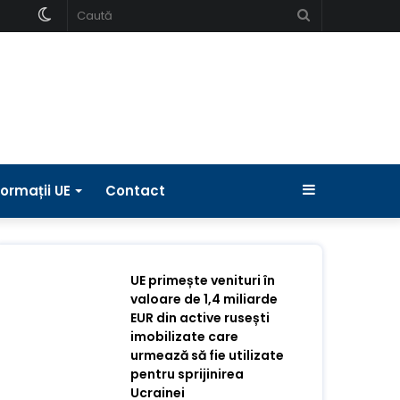
Schimbați
Caută
pielea
Bara
formații UE
Contact
laterală
UE primește venituri în
valoare de 1,4 miliarde
EUR din active rusești
imobilizate care
urmează să fie utilizate
pentru sprijinirea
Ucrainei