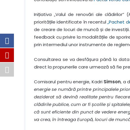
Inițiativa „Valul de renovări ale clădirilor” (
prioritățile identificate în recentul
„Pachet d
de creare de locuri de muncă și de investiți
feedback cu privire la modalitățile de sporire a
prin intermediul unor instrumente de reglemen
Consultarea se va desfășura până la data de
direct la propunerile care urmează să fie pr
Comisarul pentru energie, Kadri
Simson
, a 
energie se numără printre principalele priori
deziderat să devină realitate pentru fiecar
clădirile publice, cum ar fi școlile și spitale
că sunt eficiente din punct de vedere energet
va crea, în întreaga Europă, locuri de muncă 