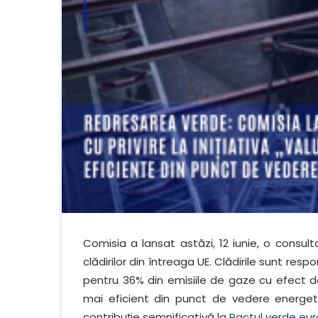
Comisia a lansat astăzi, 12 iunie, o consult
clădirilor din întreaga UE. Clădirile sunt re
pentru 36% din emisiile de gaze cu efect de 
mai eficient din punct de vedere energe
contribuție semnificativă la
Pactul verde eu