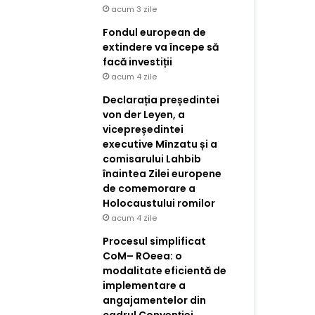
acum 3 zile
Fondul european de
extindere va începe să
facă investiții
acum 4 zile
Declarația președintei
von der Leyen, a
vicepreședintei
executive Mînzatu și a
comisarului Lahbib
înaintea Zilei europene
de comemorare a
Holocaustului romilor
acum 4 zile
Procesul simplificat
CoM– ROeea: o
modalitate eficientă de
implementare a
angajamentelor din