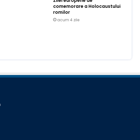
Zilei europene de
comemorare a Holocaustului
romilor
acum 4 zile
a