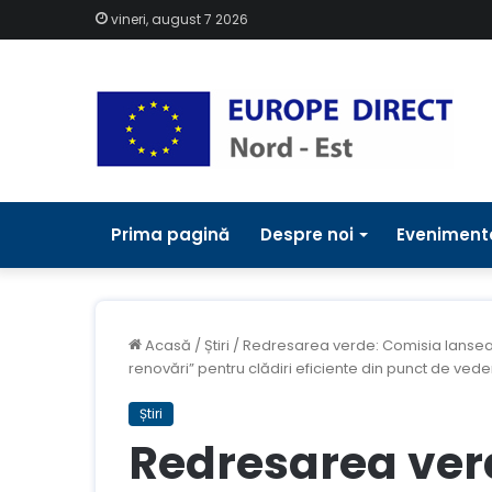
vineri, august 7 2026
Prima pagină
Despre noi
Eveniment
Acasă
/
Știri
/
Redresarea verde: Comisia lansează 
renovări” pentru clădiri eficiente din punct de ved
Știri
Redresarea ver