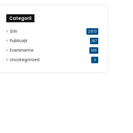
Categorii
Știri
2.873
Publicații
197
Evenimente
166
Uncategorized
3