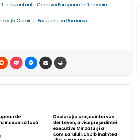
Reprezentanța Comisiei Europene în România.
ntanța Comisiei Europene în România.
terest
Reddit
Buzunar
Mesager
Distribuie prin e-mail
Imprimare
ropean de
Declarația președintei von
va începe să facă
der Leyen, a vicepreședintei
executive Mînzatu și a
comisarului Lahbib înaintea
e