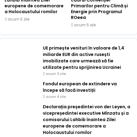
Lahbib înaintea Zilei
cadrul Convenției
europene de comemorare
Primarilor pentru Climă și
a Holocaustului romilor
Energie prin Programul
ROeea
acum 5 zile
acum 5 zile
UE primește venituri în valoare de 1,4
miliarde EUR din active rusești
imobilizate care urmează să fie
utilizate pentru sprijinirea Ucrainei
acum 3 zile
Fondul european de extindere va
începe să facă investiții
acum 4 zile
Declarația președintei von der Leyen, a
vicepreședintei executive Mînzatu și a
comisarului Lahbib înaintea Zilei
europene de comemorare a
Holocaustului romilor