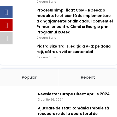
acum 5 zile
Procesul simplificat CoM– ROeea: o
modalitate eficientă de implementare
a angajamentelor din cadrul Convenției
Primarilor pentru Climă și Energie prin
Programul ROeea
acum 5 zile
Piatra Bike Trails, ediția a V-a: pe două
roți, către un viitor sustenabil
acum 5 zile
Popular
Recent
Newsletter Europe Direct Aprilie 2024
aprilie 26, 2024
Ajutoare de stat: România trebuie să
recupereze de la operatorul de