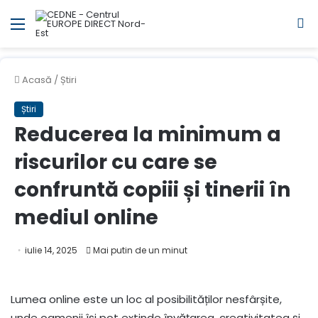
Meniul
C
Acasă
/
Știri
Știri
Reducerea la minimum a
riscurilor cu care se
confruntă copiii și tinerii în
mediul online
iulie 14, 2025
Mai putin de un minut
Lumea online este un loc al posibilităților nesfârșite,
unde oamenii își pot extinde învățarea, creativitatea și