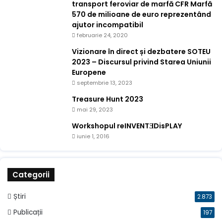
transport feroviar de marfă CFR Marfă
570 de milioane de euro reprezentând
ajutor incompatibil
februarie 24, 2020
Vizionare în direct și dezbatere SOTEU
2023 – Discursul privind Starea Uniunii
Europene
septembrie 13, 2023
Treasure Hunt 2023
mai 29, 2023
Workshopul reINVENTƎDisPLAY
iunie 1, 2016
Categorii
Știri
2.873
Publicații
197