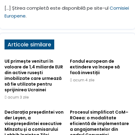
[…] Știrea completă este disponibilă pe site-ul
Comisiei
Europene
.
Articole similare
UE primește venituri în
Fondul european de
valoare de 1,4 miliarde EUR
extindere va începe să
din active rusești
facă investiții
imobilizate care urmează
acum 4 zile
să fie utilizate pentru
sprijinirea Ucrainei
acum 3 zile
Declarația președintei von
Procesul simplificat CoM–
der Leyen, a
ROeea: o modalitate
vicepreședintei executive
eficientă de implementare
Mînzatu și a comisarului
a angajamentelor din