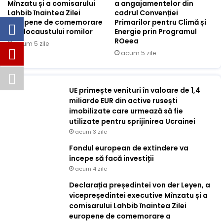
Mînzatu și a comisarului
a angajamentelor din
Lahbib înaintea Zilei
cadrul Convenției
europene de comemorare
Primarilor pentru Climă și
a Holocaustului romilor
Energie prin Programul
ROeea
acum 5 zile
acum 5 zile
UE primește venituri în valoare de 1,4
miliarde EUR din active rusești
imobilizate care urmează să fie
utilizate pentru sprijinirea Ucrainei
acum 3 zile
Fondul european de extindere va
începe să facă investiții
acum 4 zile
Declarația președintei von der Leyen, a
vicepreședintei executive Mînzatu și a
comisarului Lahbib înaintea Zilei
europene de comemorare a