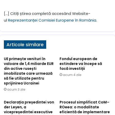
[…] Citiți știrea completă accesând Website-
ul
Reprezentanței Comisiei Europene în România.
Articole similare
UE primește venituri în
Fondul european de
valoare de 1,4 miliarde EUR
extindere va începe să
din active rusești
facă investiții
imobilizate care urmează
acum 4 zile
să fie utilizate pentru
sprijinirea Ucrainei
acum 3 zile
Declarația președintei von
Procesul simplificat CoM–
der Leyen, a
ROeea: o modalitate
vicepreședintei executive
eficientă de implementare