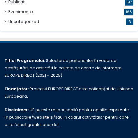
Publicații
197
Evenimente
166
Uncategorized
3
Titlul Programului:
Selectarea partenerilor în vederea
desfășurării de activități în calitate de centre de informare
EUROPE DIRECT (2021 – 2025)
Finanțator:
Proiectul EUROPE DIRECT este cofinanțat de Uniunea
Europeană.
Disclaimer:
UE nu este responsabilă pentru opiniile exprimate
în publicațiile/website și/sau în cadrul activităților pentru care
este folosit grantul acordat.