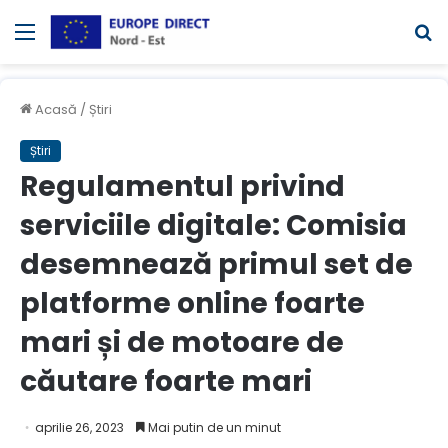
Meniul
C
Acasă
/
Știri
Știri
Regulamentul privind
serviciile digitale: Comisia
desemnează primul set de
platforme online foarte
mari și de motoare de
căutare foarte mari
aprilie 26, 2023
Mai putin de un minut