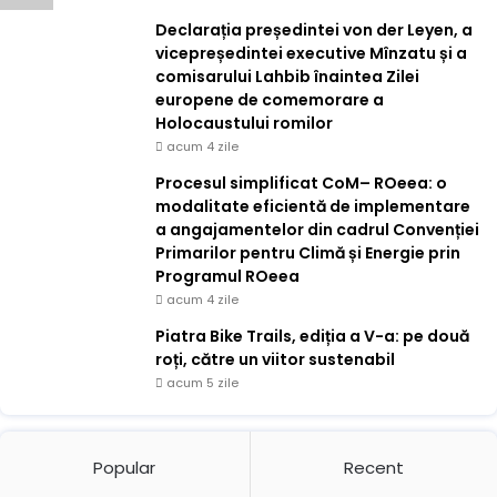
Declarația președintei von der Leyen, a
vicepreședintei executive Mînzatu și a
comisarului Lahbib înaintea Zilei
europene de comemorare a
Holocaustului romilor
acum 4 zile
Procesul simplificat CoM– ROeea: o
modalitate eficientă de implementare
a angajamentelor din cadrul Convenției
Primarilor pentru Climă și Energie prin
Programul ROeea
acum 4 zile
Piatra Bike Trails, ediția a V-a: pe două
roți, către un viitor sustenabil
acum 5 zile
Popular
Recent