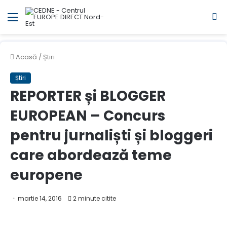
Meniul
C
Acasă
/
Știri
Știri
REPORTER și BLOGGER
EUROPEAN – Concurs
pentru jurnaliști și bloggeri
care abordează teme
europene
martie 14, 2016
2 minute citite