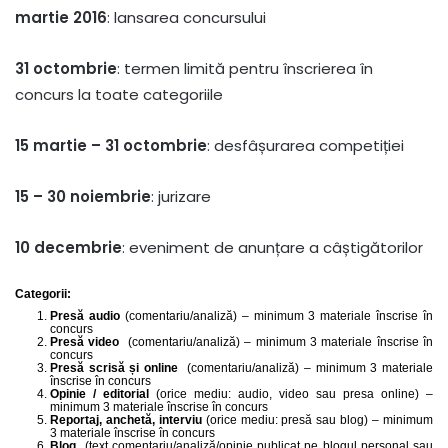
martie 2016
: lansarea concursului
31 octombrie
: termen limită pentru înscrierea în
concurs la toate categoriile
15 martie – 31 octombrie
: desfâșurarea competiției
15 – 30 noiembrie
: jurizare
10 decembrie
: eveniment de anunțare a câștigătorilor
Categorii:
Presă audio
(comentariu/analiză) – minimum 3 materiale înscrise în
concurs
Presă video
(comentariu/analiză) – minimum 3 materiale înscrise în
concurs
Presă scrisă și online
(comentariu/analiză) – minimum 3 materiale
înscrise în concurs
Opinie / editorial
(orice mediu: audio, video sau presa online) –
minimum 3 materiale înscrise în concurs
Reportaj, anchetă, interviu
(orice mediu: presă sau blog) – minimum
3 materiale înscrise în concurs
Blog
(text comentariu/analiză/opinie publicat pe blogul personal sau