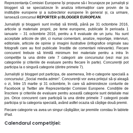
Reprezentanța Comisiei Europene își propune să-i încurajeze pe jurnaliști și
bloggeri să se specializeze în analiza informațiilor care provin de la
instituțiile europene și a subiectelor europene în general și, ca urmare,
lansează concursul
REPORTER și BLOGGER EUROPEAN
.
Jurnaliștii și bloggerii sunt invitați să trimită, până pe 31 octombrie 2016,
articole și materiale proprii, pe teme europene, publicate în perioada 1
ianuarie – 31 octombrie 2016, pentru a fi evaluate de un juriu. Nu sunt
acceptate articole de știri, ci numai comentarii, analize, reportaje, interviuri,
editoriale, articole de opinie și imagini ilustrative (infografice originale sau
fotografii care au fost publicate însoțite de comentarii relevante). Fiecare
concurent trebuie să trimită minimum trei materiale pentru a intra în
competiție la una dintre cele 7 categorii ale concursului (vezi mai jos
categoriile și criteriile de evaluare pentru fiecare în parte). Concurenții pot
participa la o singură categorie (dintre primele 7).
Jurnaliștii și bloggeri pot participa, de asemenea, într-o categorie specială a
concursului: „Social media admin”. Concurenții vor avea prilejul să-și aleagă
o zi, între 15 martie și 31 octombrie, în care să administreze conturile de
Facebook și Twitter ale Reprezentanței Comisiei Europene. Condițiile de
înscriere și criteriile de evaluare pentru această categorie sunt detaliate mai
jos. Orice concurent care participă la una dintre primele 7 categorii poate
participa și la categoria specială, având astfel ocazia să câștige două premii.
Fiecare categorie va avea un singur câștigător, iar premiile constau în tablete
iPad.
Calendarul competiției: