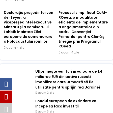
acum 2 zile
Declarația președintei von
Procesul simplificat CoM–
der Leyen, a
ROeea: o modalitate
vicepreședintei executive
eficientă de implementare
Mînzatu și a comisarului
a angajamentelor din
Lahbib înaintea Zilei
cadrul Convenției
europene de comemorare
Primarilor pentru Climă și
a Holocaustului romilor
Energie prin Programul
ROeea
acum 4 zile
acum 4 zile
UE primește venituri în valoare de 1,4
miliarde EUR din active rusești
imobilizate care urmează să fie
utilizate pentru sprijinirea Ucrainei
acum 2 zile
Fondul european de extindere va
începe să facă investiții
acum 3 zile