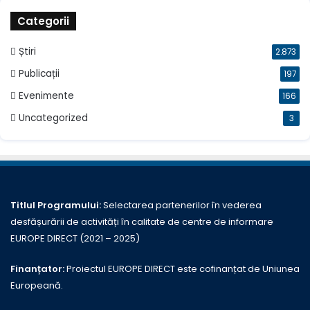
Categorii
Știri
2.873
Publicații
197
Evenimente
166
Uncategorized
3
Titlul Programului:
Selectarea partenerilor în vederea
desfășurării de activități în calitate de centre de informare
EUROPE DIRECT (2021 – 2025)
Finanțator:
Proiectul EUROPE DIRECT este cofinanțat de Uniunea
Europeană.