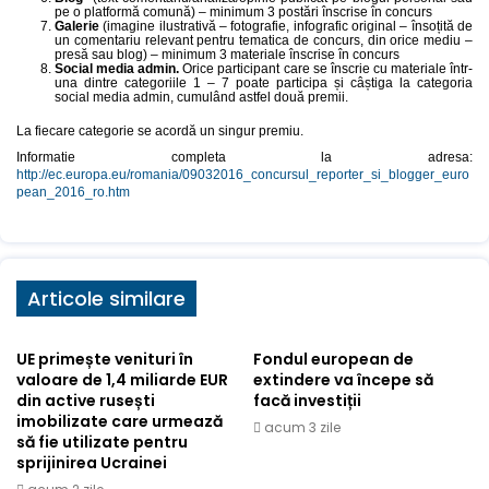
pe o platformă comună) – minimum 3 postări înscrise în concurs
Galerie
(imagine ilustrativă – fotografie, infografic original – însoțită de
un comentariu relevant pentru tematica de concurs, din orice mediu –
presă sau blog) – minimum 3 materiale înscrise în concurs
Social media admin.
Orice participant care se înscrie cu materiale într-
una dintre categoriile 1 – 7 poate participa și câștiga la categoria
social media admin, cumulând astfel două premii.
La fiecare categorie se acordă un singur premiu.
Informatie completa la adresa:
http://ec.europa.eu/romania/09032016_concursul_reporter_si_blogger_euro
pean_2016_ro.htm
Articole similare
UE primește venituri în
Fondul european de
valoare de 1,4 miliarde EUR
extindere va începe să
din active rusești
facă investiții
imobilizate care urmează
acum 3 zile
să fie utilizate pentru
sprijinirea Ucrainei