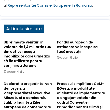
ul
Reprezentanței Comisiei Europene în România
.
Articole similare
UE primește venituri în
Fondul european de
valoare de 1,4 miliarde EUR
extindere va începe să
din active rusești
facă investiții
imobilizate care urmează
acum 5 zile
să fie utilizate pentru
sprijinirea Ucrainei
acum 4 zile
Declarația președintei von
Procesul simplificat CoM–
der Leyen, a
ROeea: o modalitate
vicepreședintei executive
eficientă de implementare
Mînzatu și a comisarului
a angajamentelor din
Lahbib înaintea Zilei
cadrul Convenției
europene de comemorare
Primarilor pentru Climă și