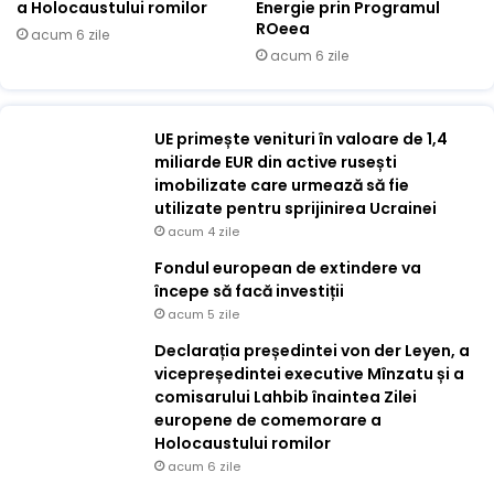
a Holocaustului romilor
Energie prin Programul
ROeea
acum 6 zile
acum 6 zile
UE primește venituri în valoare de 1,4
miliarde EUR din active rusești
imobilizate care urmează să fie
utilizate pentru sprijinirea Ucrainei
acum 4 zile
Fondul european de extindere va
începe să facă investiții
acum 5 zile
Declarația președintei von der Leyen, a
vicepreședintei executive Mînzatu și a
comisarului Lahbib înaintea Zilei
europene de comemorare a
Holocaustului romilor
acum 6 zile