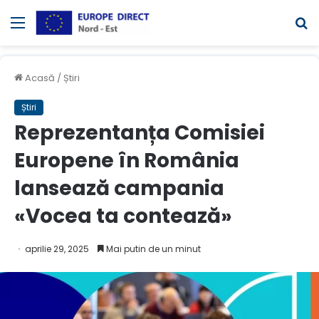
Meniul
C
Acasă
/
Știri
Știri
Reprezentanța Comisiei
Europene în România
lansează campania
«Vocea ta contează»
aprilie 29, 2025
Mai putin de un minut