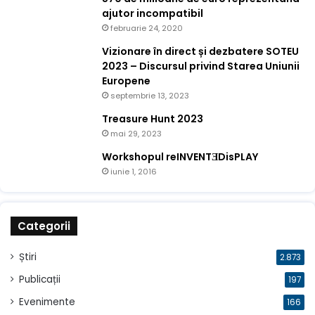
ajutor incompatibil
februarie 24, 2020
Vizionare în direct și dezbatere SOTEU
2023 – Discursul privind Starea Uniunii
Europene
septembrie 13, 2023
Treasure Hunt 2023
mai 29, 2023
Workshopul reINVENTƎDisPLAY
iunie 1, 2016
Categorii
Știri
2.873
Publicații
197
Evenimente
166