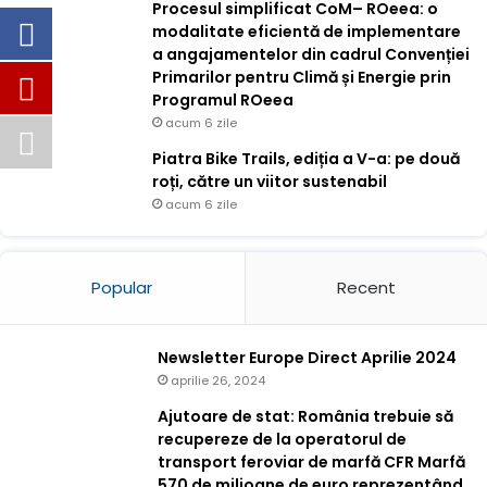
Procesul simplificat CoM– ROeea: o
modalitate eficientă de implementare
a angajamentelor din cadrul Convenției
Primarilor pentru Climă și Energie prin
Programul ROeea
acum 6 zile
Piatra Bike Trails, ediția a V-a: pe două
roți, către un viitor sustenabil
acum 6 zile
Popular
Recent
Newsletter Europe Direct Aprilie 2024
aprilie 26, 2024
Ajutoare de stat: România trebuie să
recupereze de la operatorul de
transport feroviar de marfă CFR Marfă
570 de milioane de euro reprezentând