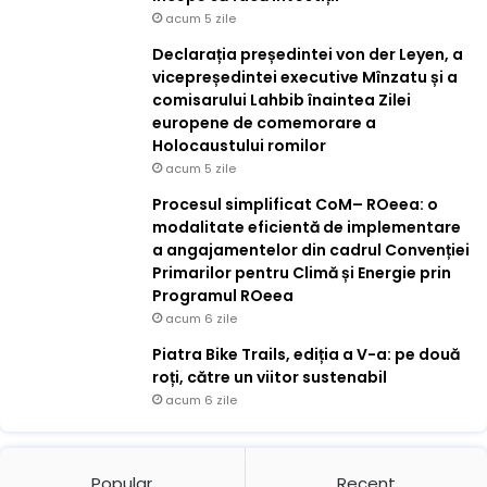
acum 5 zile
Declarația președintei von der Leyen, a
vicepreședintei executive Mînzatu și a
comisarului Lahbib înaintea Zilei
europene de comemorare a
Holocaustului romilor
acum 5 zile
Procesul simplificat CoM– ROeea: o
modalitate eficientă de implementare
a angajamentelor din cadrul Convenției
Primarilor pentru Climă și Energie prin
Programul ROeea
acum 6 zile
Piatra Bike Trails, ediția a V-a: pe două
roți, către un viitor sustenabil
acum 6 zile
Popular
Recent