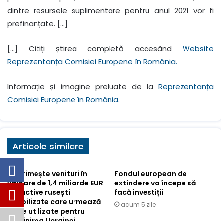
dintre resursele suplimentare pentru anul 2021 vor fi
prefinanțate. […]
[…] Citiți știrea completă accesând
Website
Reprezentanța Comisiei Europene în România.
Informație și imagine preluate de la
Reprezentanța
Comisiei Europene în România.
Articole similare
UE primește venituri în
Fondul european de
valoare de 1,4 miliarde EUR
extindere va începe să
din active rusești
facă investiții
imobilizate care urmează
acum 5 zile
să fie utilizate pentru
sprijinirea Ucrainei