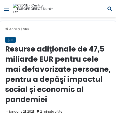
Meniul
C
Acasă
/
Știri
Știri
Resurse adiţionale de 47,5
miliarde EUR pentru cele
mai defavorizate persoane,
pentru a depăşi impactul
social și economic al
pandemiei
ianuarie 21, 2021
2 minute citite