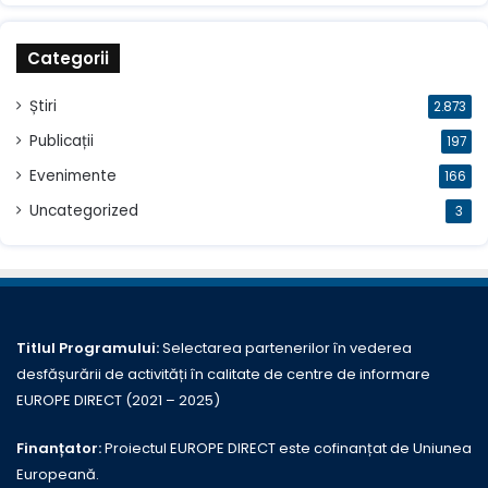
Categorii
Știri
2.873
Publicații
197
Evenimente
166
Uncategorized
3
Titlul Programului:
Selectarea partenerilor în vederea
desfășurării de activități în calitate de centre de informare
EUROPE DIRECT (2021 – 2025)
Finanțator:
Proiectul EUROPE DIRECT este cofinanțat de Uniunea
Europeană.