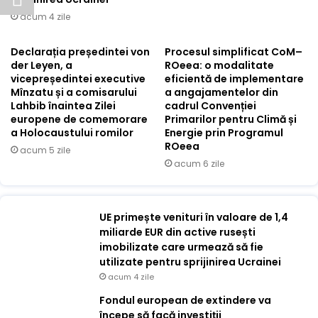
acum 4 zile
Declarația președintei von
Procesul simplificat CoM–
der Leyen, a
ROeea: o modalitate
vicepreședintei executive
eficientă de implementare
Mînzatu și a comisarului
a angajamentelor din
Lahbib înaintea Zilei
cadrul Convenției
europene de comemorare
Primarilor pentru Climă și
a Holocaustului romilor
Energie prin Programul
ROeea
acum 5 zile
acum 6 zile
UE primește venituri în valoare de 1,4
miliarde EUR din active rusești
imobilizate care urmează să fie
utilizate pentru sprijinirea Ucrainei
acum 4 zile
Fondul european de extindere va
începe să facă investiții