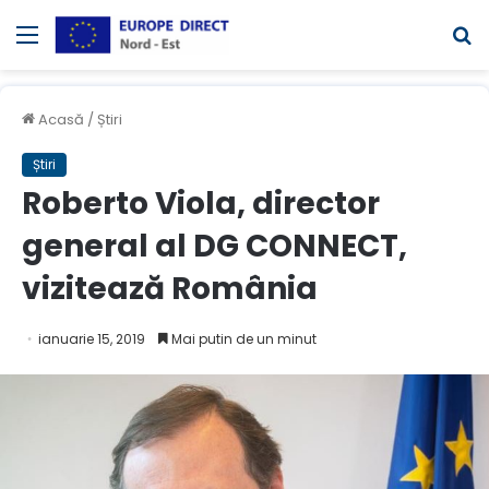
Meniul
C
Acasă
/
Știri
Știri
Roberto Viola, director
general al DG CONNECT,
vizitează România
ianuarie 15, 2019
Mai putin de un minut