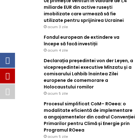
UE primește venituri în valoare de 1,4
miliarde EUR din active rusești
imobilizate care urmează să fie
utilizate pentru sprijinirea Ucrainei
acum 3 zile
Fondul european de extindere va
începe să facă investiții
acum 4 zile
Declarația președintei von der Leyen, a
vicepreședintei executive Mînzatu și a
comisarului Lahbib înaintea Zilei
europene de comemorare a
Holocaustului romilor
acum 5 zile
Procesul simplificat CoM– ROeea: o
modalitate eficientă de implementare
a angajamentelor din cadrul Convenției
Primarilor pentru Climă și Energie prin
Programul ROeea
acum 5 zile