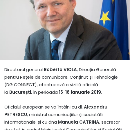
Directorul general
Roberto VIOLA
, Direcția Generală
pentru Rețele de comunicare, Conținut și Tehnologie
(DG CONNECT), efectuează o vizită oficială
la
București
, în perioada
15-16 ianuarie 2019
.
Oficialul european se va întâlni cu dl.
Alexandru
PETRESCU
, ministrul comunicațiilor și societății
informaționale, și cu dna
Manuela CATRINA
, secretar
de stat în cadrul Ministerului Comunicațiilor și Societății