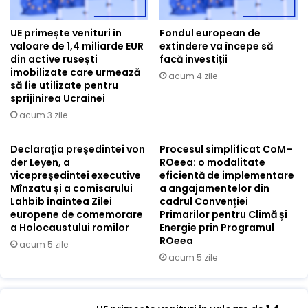
UE primește venituri în
Fondul european de
valoare de 1,4 miliarde EUR
extindere va începe să
din active rusești
facă investiții
imobilizate care urmează
acum 4 zile
să fie utilizate pentru
sprijinirea Ucrainei
acum 3 zile
Declarația președintei von
Procesul simplificat CoM–
der Leyen, a
ROeea: o modalitate
vicepreședintei executive
eficientă de implementare
Mînzatu și a comisarului
a angajamentelor din
Lahbib înaintea Zilei
cadrul Convenției
europene de comemorare
Primarilor pentru Climă și
a Holocaustului romilor
Energie prin Programul
ROeea
acum 5 zile
acum 5 zile