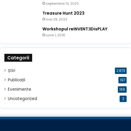
septembrie 13, 2023
Treasure Hunt 2023
mai 29, 2023
Workshopul reINVENTƎDisPLAY
iunie 1, 2016
Categorii
Știri
2.873
Publicații
197
Evenimente
166
Uncategorized
3