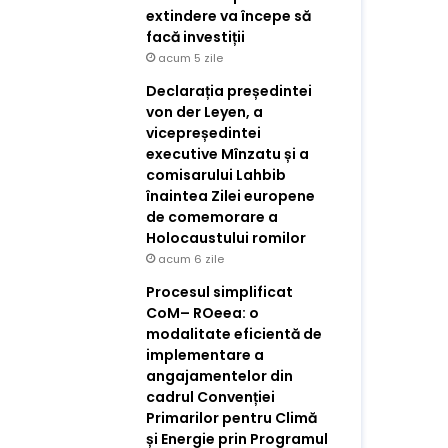
extindere va începe să
facă investiții
acum 5 zile
Declarația președintei
von der Leyen, a
vicepreședintei
executive Mînzatu și a
comisarului Lahbib
înaintea Zilei europene
de comemorare a
Holocaustului romilor
acum 6 zile
Procesul simplificat
CoM– ROeea: o
modalitate eficientă de
implementare a
angajamentelor din
cadrul Convenției
Primarilor pentru Climă
și Energie prin Programul