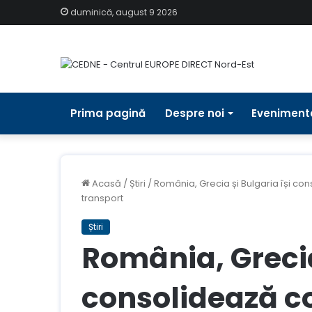
duminică, august 9 2026
Prima pagină
Despre noi
Eveniment
Acasă
/
Știri
/
România, Grecia și Bulgaria își co
transport
Știri
România, Grecia
consolidează c