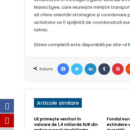
Marea Egee, care reunește miniștrii transpor
să ofere orientări strategice și coordonare p
activitate va fi sprijinită de coordonatorii eur
tehnic.
Știrea completă este disponibilă pe site-ul
Facebook
Stare de nervozitate
LinkedIn
Tumblr
Pin
Acțiune
Articole similare
UE primește venituri în
Fondul eu
valoare de 1,4 miliarde EUR din
extindere 
active rusești imobilizate
investiții