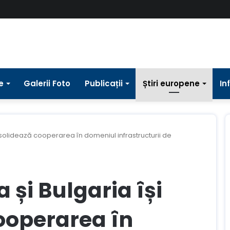
e
Galerii Foto
Publicații
Știri europene
In
nsolidează cooperarea în domeniul infrastructurii de
 și Bulgaria își
ooperarea în