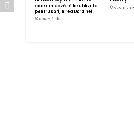
care urmează să fie utilizate
acum 5 zil
pentru sprijinirea Ucrainei
acum 4 zile