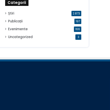
Categorii
Știri
2.873
Publicații
197
Evenimente
166
Uncategorized
3