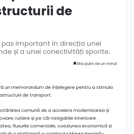
tructurii de
pas important în direcția unei
de și a unei conectivități sporite.
Mai putin de un minut
ară un memorandum de înțelegere pentru a stimula
structurii de transport.
otărârea comună de a accelera modernizarea și
viare, rutiere și pe căi navigabile interioare.
tatea, fluxurile comerciale, coeziunea economică și
nstituit o platformă a coridorului Marea Neagră–