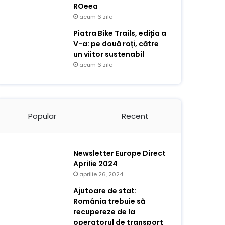
ROeea
acum 6 zile
Piatra Bike Trails, ediția a
V-a: pe două roți, către
un viitor sustenabil
acum 6 zile
Popular
Recent
Newsletter Europe Direct
Aprilie 2024
aprilie 26, 2024
Ajutoare de stat:
România trebuie să
recupereze de la
operatorul de transport