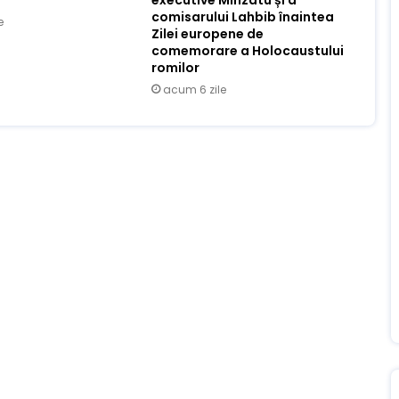
comisarului Lahbib înaintea
e
Zilei europene de
comemorare a Holocaustului
romilor
acum 6 zile