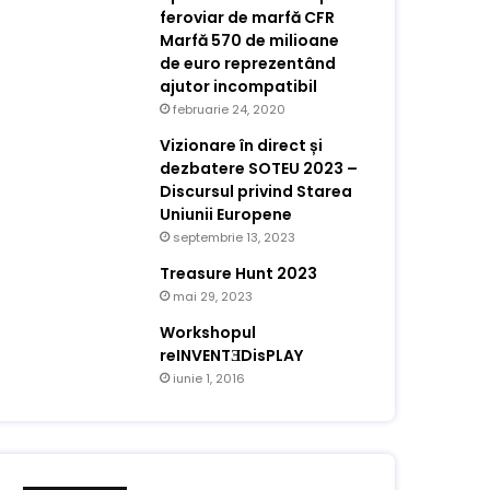
feroviar de marfă CFR
Marfă 570 de milioane
de euro reprezentând
ajutor incompatibil
februarie 24, 2020
Vizionare în direct și
dezbatere SOTEU 2023 –
Discursul privind Starea
Uniunii Europene
septembrie 13, 2023
Treasure Hunt 2023
mai 29, 2023
Workshopul
reINVENTƎDisPLAY
iunie 1, 2016