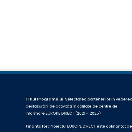
Titlul Programului:
Selectarea partenerilor în vedere
desfășurării de activități în calitate de centre de
informare EUROPE DIRECT (2021 – 2025)
Finanțator:
Proiectul EUROPE DIRECT este cofinanțat de