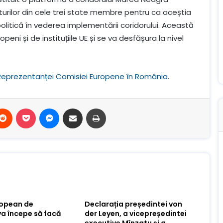
turilor din cele trei state membre pentru ca aceștia
olitică în vederea implementării coridorului. Această
openi și de instituțiile UE și se va desfășura la nivel
Reprezentanței Comisiei Europene în România
.
terest
Reddit
Buzunar
Mesager
Distribuie prin e-mail
Imprimare
ropean de
Declarația președintei von
va începe să facă
der Leyen, a vicepreședintei
executive Mînzatu și a