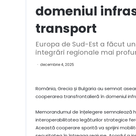
domeniul infras
transport
Europa de Sud-Est a făcut un 
integrări regionale mai profun
decembrie 4, 2025
România, Grecia și Bulgaria au semnat ase
cooperarea transfrontalieră în domeniul infra
Memorandumul de înțelegere semnalează h
interoperabilitatea legăturilor strategice fero
Această cooperare sporită va sprijini mobili
securitatea în întreaga regiune. Acordul a i