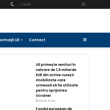
Schimbați
Caută
pielea
Bara
formații UE
Contact
laterală
UE primește venituri în
valoare de 1,4 miliarde
EUR din active rusești
imobilizate care
urmează să fie utilizate
pentru sprijinirea
Ucrainei
acum 4 zile
Fondul european de