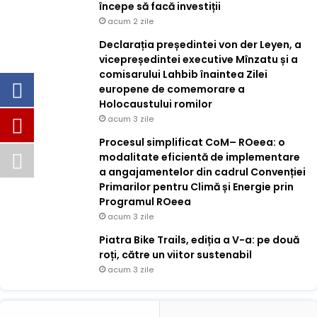
începe să facă investiții
acum 2 zile
Declarația președintei von der Leyen, a
vicepreședintei executive Mînzatu și a
comisarului Lahbib înaintea Zilei
europene de comemorare a
Holocaustului romilor
acum 3 zile
Procesul simplificat CoM– ROeea: o
modalitate eficientă de implementare
a angajamentelor din cadrul Convenției
Primarilor pentru Climă și Energie prin
Programul ROeea
acum 3 zile
Piatra Bike Trails, ediția a V-a: pe două
roți, către un viitor sustenabil
acum 3 zile