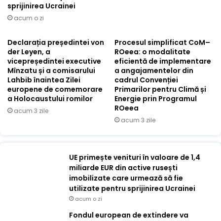
sprijinirea Ucrainei
acum o zi
Declarația președintei von
Procesul simplificat CoM–
der Leyen, a
ROeea: o modalitate
vicepreședintei executive
eficientă de implementare
Mînzatu și a comisarului
a angajamentelor din
Lahbib înaintea Zilei
cadrul Convenției
europene de comemorare
Primarilor pentru Climă și
a Holocaustului romilor
Energie prin Programul
ROeea
acum 3 zile
acum 3 zile
UE primește venituri în valoare de 1,4
miliarde EUR din active rusești
imobilizate care urmează să fie
utilizate pentru sprijinirea Ucrainei
acum o zi
Fondul european de extindere va