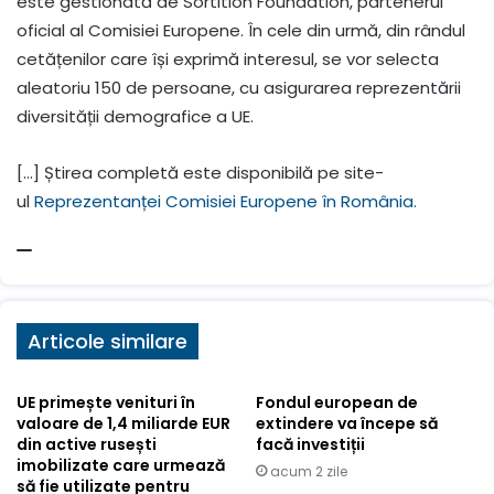
este gestionată de Sortition Foundation, partenerul
oficial al Comisiei Europene. În cele din urmă, din rândul
cetățenilor care își exprimă interesul, se vor selecta
aleatoriu 150 de persoane, cu asigurarea reprezentării
diversității demografice a UE.
[…] Știrea completă este disponibilă pe site-
ul
Reprezentanței Comisiei Europene în România.
Articole similare
UE primește venituri în
Fondul european de
valoare de 1,4 miliarde EUR
extindere va începe să
din active rusești
facă investiții
imobilizate care urmează
acum 2 zile
să fie utilizate pentru