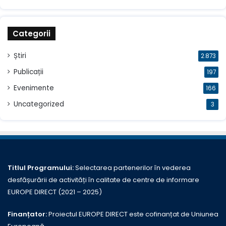
Categorii
Știri
2.873
Publicații
197
Evenimente
166
Uncategorized
3
Titlul Programului:
Selectarea partenerilor în vederea
desfășurării de activități în calitate de centre de informare
EUROPE DIRECT (2021 – 2025)
Finanțator:
Proiectul EUROPE DIRECT este cofinanțat de Uniunea