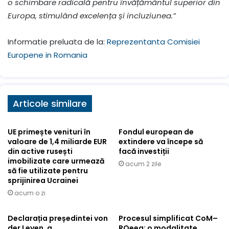
o schimbare radicală pentru învățământul superior din
Europa, stimulând excelența și incluziunea.”
Informatie preluata de la:
Reprezentanta Comisiei
Europene in Romania
Articole similare
UE primește venituri în
Fondul european de
valoare de 1,4 miliarde EUR
extindere va începe să
din active rusești
facă investiții
imobilizate care urmează
acum 2 zile
să fie utilizate pentru
sprijinirea Ucrainei
acum o zi
Declarația președintei von
Procesul simplificat CoM–
der Leyen, a
ROeea: o modalitate