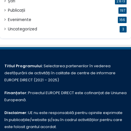
Știri
2.873
Publicații
197
Evenimente
166
Uncategorized
3
Titlul Programului:
Selectarea partenerilor în vederea
desfășurării de activități în calitate de centre de informare
EUROPE DIRECT (2021 – 2025)
Finanțator:
Proiectul EUROPE DIRECT este cofinanțat de Uniunea
Europeană.
Disclaimer:
UE nu este responsabilă pentru opiniile exprimate
în publicațiile/website și/sau în cadrul activităților pentru care
este folosit grantul acordat.