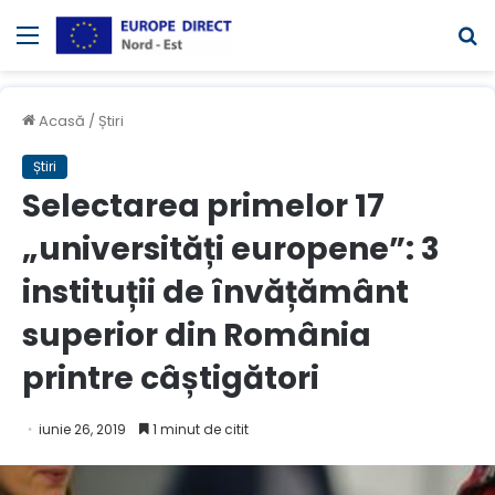
Meniul
C
Acasă
/
Știri
Știri
Selectarea primelor 17
„universități europene”: 3
instituții de învățământ
superior din România
printre câștigători
iunie 26, 2019
1 minut de citit