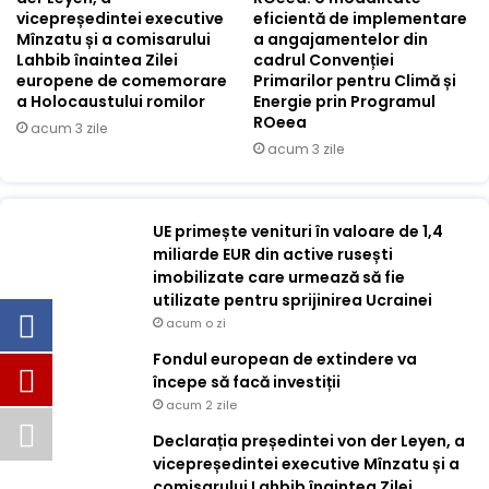
vicepreședintei executive
eficientă de implementare
Mînzatu și a comisarului
a angajamentelor din
Lahbib înaintea Zilei
cadrul Convenției
europene de comemorare
Primarilor pentru Climă și
a Holocaustului romilor
Energie prin Programul
ROeea
acum 3 zile
acum 3 zile
UE primește venituri în valoare de 1,4
miliarde EUR din active rusești
imobilizate care urmează să fie
utilizate pentru sprijinirea Ucrainei
acum o zi
Fondul european de extindere va
începe să facă investiții
acum 2 zile
Declarația președintei von der Leyen, a
vicepreședintei executive Mînzatu și a
comisarului Lahbib înaintea Zilei