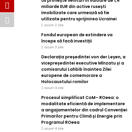
UE primește venituri în valoare de 1,4
miliarde EUR din active rusești
imobilizate care urmează să fie
utilizate pentru sprijinirea Ucrainei
acum 2 zile
Fondul european de extindere va
începe să facă investiții
acum 3 zile
Declarația președintei von der Leyen, a
vicepreședintei executive Mînzatu și a
comisarului Lahbib înaintea Zilei
europene de comemorare a
Holocaustului romilor
acum 4 zile
Procesul simplificat CoM– ROeea: o
modalitate eficientă de implementare
a angajamentelor din cadrul Convenției
Primarilor pentru Climă și Energie prin
Programul ROeea
acum 4 zile