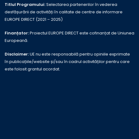
Titlul Programului:
Selectarea partenerilor în vederea
desfășurării de activități în calitate de centre de informare
EUROPE DIRECT (2021 – 2025)
Finanțator:
Proiectul EUROPE DIRECT este cofinanțat de Uniunea
Europeană.
Disclaimer:
UE nu este responsabilă pentru opiniile exprimate
în publicațiile/website și/sau în cadrul activităților pentru care
este folosit grantul acordat.