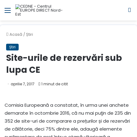
Meniul
C
Acasă
/
Știri
Știri
Site-urile de rezervări sub
lupa CE
aprilie 7, 2017
1 minut de citit
Comisia Europeană a constatat, în urma unei anchete
demarate în octombrie 2016, că nu mai puţin de 235 din
352 de site-uri de comparare a prețurilor și de rezervări
de călătorie, deci 75% dintre ele, adaugă elemente
suplimentare de preț într-o etapă ulterioară a