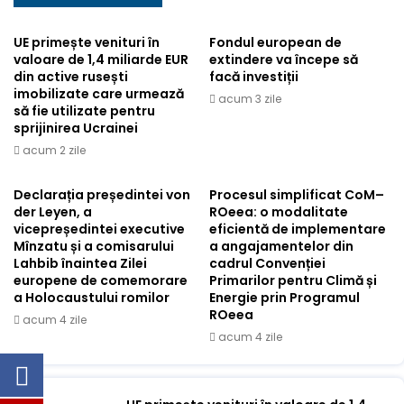
UE primește venituri în
Fondul european de
valoare de 1,4 miliarde EUR
extindere va începe să
din active rusești
facă investiții
imobilizate care urmează
acum 3 zile
să fie utilizate pentru
sprijinirea Ucrainei
acum 2 zile
Declarația președintei von
Procesul simplificat CoM–
der Leyen, a
ROeea: o modalitate
vicepreședintei executive
eficientă de implementare
Mînzatu și a comisarului
a angajamentelor din
Lahbib înaintea Zilei
cadrul Convenției
europene de comemorare
Primarilor pentru Climă și
a Holocaustului romilor
Energie prin Programul
ROeea
acum 4 zile
acum 4 zile