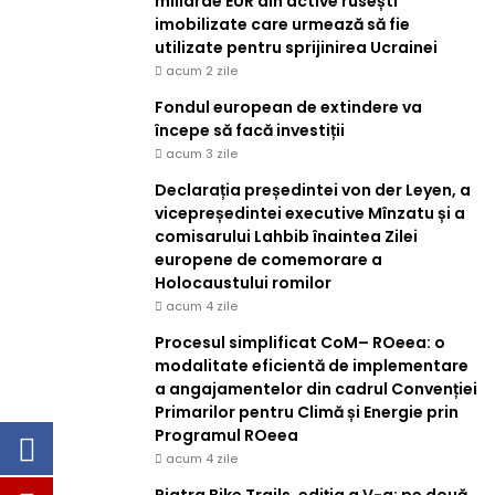
miliarde EUR din active rusești
imobilizate care urmează să fie
utilizate pentru sprijinirea Ucrainei
acum 2 zile
Fondul european de extindere va
începe să facă investiții
acum 3 zile
Declarația președintei von der Leyen, a
vicepreședintei executive Mînzatu și a
comisarului Lahbib înaintea Zilei
europene de comemorare a
Holocaustului romilor
acum 4 zile
Procesul simplificat CoM– ROeea: o
modalitate eficientă de implementare
a angajamentelor din cadrul Convenției
Primarilor pentru Climă și Energie prin
Programul ROeea
acum 4 zile