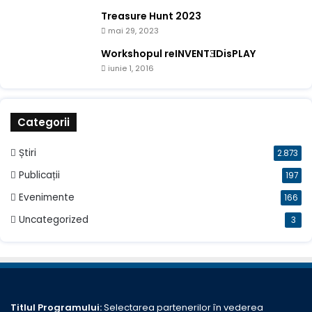
Treasure Hunt 2023
mai 29, 2023
Workshopul reINVENTƎDisPLAY
iunie 1, 2016
Categorii
Știri
2.873
Publicații
197
Evenimente
166
Uncategorized
3
Titlul Programului:
Selectarea partenerilor în vederea