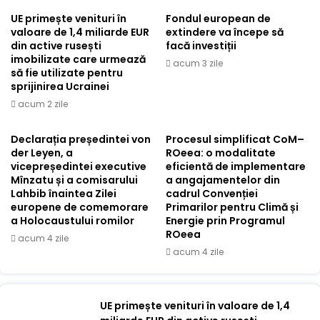
UE primește venituri în
Fondul european de
valoare de 1,4 miliarde EUR
extindere va începe să
din active rusești
facă investiții
imobilizate care urmează
acum 3 zile
să fie utilizate pentru
sprijinirea Ucrainei
acum 2 zile
Declarația președintei von
Procesul simplificat CoM–
der Leyen, a
ROeea: o modalitate
vicepreședintei executive
eficientă de implementare
Mînzatu și a comisarului
a angajamentelor din
Lahbib înaintea Zilei
cadrul Convenției
europene de comemorare
Primarilor pentru Climă și
a Holocaustului romilor
Energie prin Programul
ROeea
acum 4 zile
acum 4 zile
UE primește venituri în valoare de 1,4