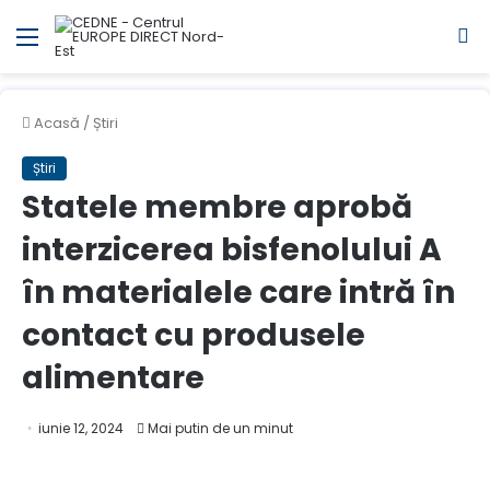
Meniul
C
Acasă
/
Știri
Știri
Statele membre aprobă
interzicerea bisfenolului A
în materialele care intră în
contact cu produsele
alimentare
iunie 12, 2024
Mai putin de un minut