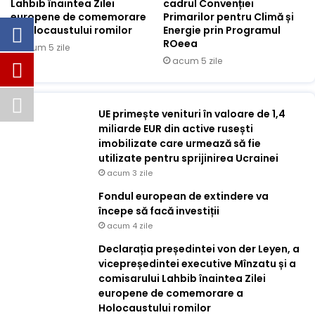
Lahbib înaintea Zilei
cadrul Convenției
europene de comemorare
Primarilor pentru Climă și
a Holocaustului romilor
Energie prin Programul
ROeea
acum 5 zile
acum 5 zile
UE primește venituri în valoare de 1,4
miliarde EUR din active rusești
imobilizate care urmează să fie
utilizate pentru sprijinirea Ucrainei
acum 3 zile
Fondul european de extindere va
începe să facă investiții
acum 4 zile
Declarația președintei von der Leyen, a
vicepreședintei executive Mînzatu și a
comisarului Lahbib înaintea Zilei
europene de comemorare a
Holocaustului romilor