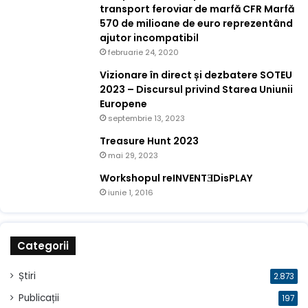
transport feroviar de marfă CFR Marfă
570 de milioane de euro reprezentând
ajutor incompatibil
februarie 24, 2020
Vizionare în direct și dezbatere SOTEU
2023 – Discursul privind Starea Uniunii
Europene
septembrie 13, 2023
Treasure Hunt 2023
mai 29, 2023
Workshopul reINVENTƎDisPLAY
iunie 1, 2016
Categorii
Știri
2.873
Publicații
197