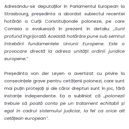
Adresându-se deputaților în Parlamentul European la
Strasbourg, președinta a abordat subiectul recentei
hotărâri a Curții Constituționale poloneze, pe care
Comisia o evaluează în prezent în detaliu:
„Sunt
profund îngrijorată. Această hotărâre pune sub semnul
întrebării fundamentele Uniunii Europene. Este o
provocare directă la adresa unității ordinii juridice
europene.”
Președinta von der Leyen a avertizat cu privire la
consecințele grave pentru cetățenii polonezi, care sunt
mai puțin protejați și ale căror drepturi sunt în joc, fără
instanțe independente. Ea a subliniat că
„polonezii
trebuie să poată conta pe un tratament echitabil și
egal în cadrul sistemului judiciar, la fel ca orice alt
cetățean european”.