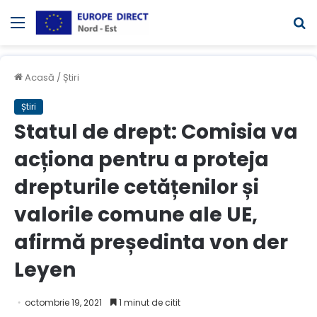
Meniul
C
Acasă
/
Știri
Știri
Statul de drept: Comisia va
acționa pentru a proteja
drepturile cetățenilor și
valorile comune ale UE,
afirmă președinta von der
Leyen
octombrie 19, 2021
1 minut de citit