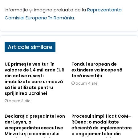
Informație și imagine preluate de la
Reprezentanța
Comisiei Europene în România
.
Articole similare
UE primește venituri în
Fondul european de
valoare de 1,4 miliarde EUR
extindere va începe să
din active rusești
facă investiții
imobilizate care urmează
acum 4 zile
să fie utilizate pentru
sprijinirea Ucrainei
acum 3 zile
Declarația președintei von
Procesul simplificat CoM–
der Leyen, a
ROeea: o modalitate
vicepreședintei executive
eficientă de implementare
Mînzatu și a comisarului
a angajamentelor din