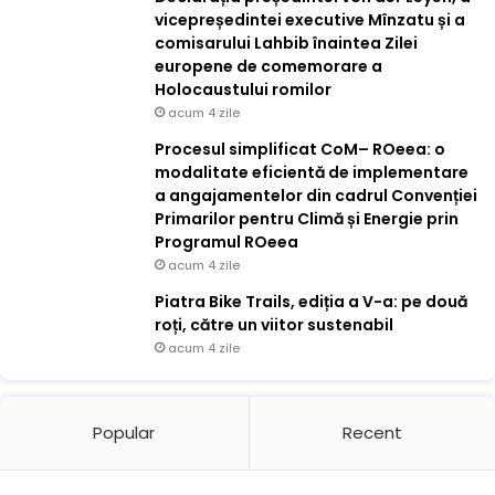
vicepreședintei executive Mînzatu și a
comisarului Lahbib înaintea Zilei
europene de comemorare a
Holocaustului romilor
acum 4 zile
Procesul simplificat CoM– ROeea: o
modalitate eficientă de implementare
a angajamentelor din cadrul Convenției
Primarilor pentru Climă și Energie prin
Programul ROeea
acum 4 zile
Piatra Bike Trails, ediția a V-a: pe două
roți, către un viitor sustenabil
acum 4 zile
Popular
Recent