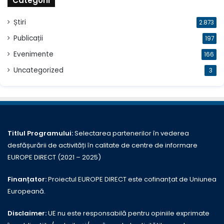
Categorii
Știri
2.873
Publicații
197
Evenimente
166
Uncategorized
3
Titlul Programului:
Selectarea partenerilor în vederea
desfășurării de activități în calitate de centre de informare
EUROPE DIRECT (2021 – 2025)
Finanțator:
Proiectul EUROPE DIRECT este cofinanțat de Uniunea
Europeană.
Disclaimer:
UE nu este responsabilă pentru opiniile exprimate