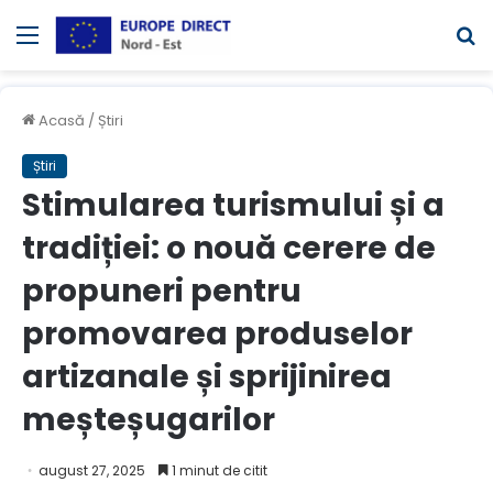
Meniul
C
Acasă
/
Știri
Știri
Stimularea turismului și a
tradiției: o nouă cerere de
propuneri pentru
promovarea produselor
artizanale și sprijinirea
meșteșugarilor
august 27, 2025
1 minut de citit