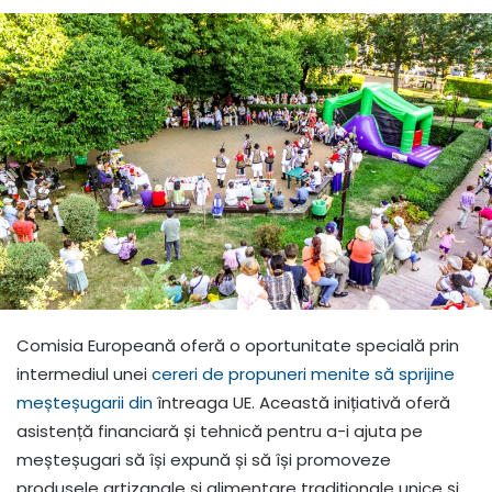
Comisia Europeană oferă o oportunitate specială prin
intermediul unei
cereri de propuneri menite să sprijine
meșteșugarii din
întreaga UE. Această inițiativă oferă
asistență financiară și tehnică pentru a-i ajuta pe
meșteșugari să își expună și să își promoveze
produsele artizanale și alimentare tradiționale unice și,