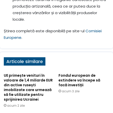
producția artizanală, ceea ce ar putea duce la
creșterea vânzărilor și a vizibilității produselor
locale.
Știrea completă este disponibilă pe site-ul
Comisiei
Europene
.
Articole similare
UE primește venituri în
Fondul european de
valoare de 1,4 miliarde EUR
extindere va începe să
din active rusești
facă investiții
imobilizate care urmează
acum 3 zile
să fie utilizate pentru
sprijinirea Ucrainei
acum 2 zile