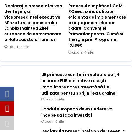
Declarația președintei von
Procesul simplificat CoM–
der Leyen, a
ROeea: o modalitate
vicepreședintei executive
eficientă de implementare
Mînzatu și a comisarului
a angajamentelor din
Lahbib înaintea Zilei
cadrul Convenției
europene de comemorare
Primarilor pentru Climă și
a Holocaustului romilor
Energie prin Programul
ROeea
acum 4 zile
acum 4 zile
UE primește venituri în valoare de 1,4
miliarde EUR din active rusești
imobilizate care urmează să fie
utilizate pentru sprijinirea Ucrainei
acum 2 zile
Fondul european de extindere va
începe să facă investiții
acum 3 zile
Declarația președintei von der Leyen, a