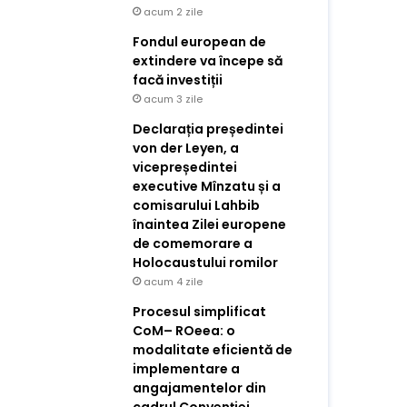
acum 2 zile
Fondul european de
extindere va începe să
facă investiții
acum 3 zile
Declarația președintei
von der Leyen, a
vicepreședintei
executive Mînzatu și a
comisarului Lahbib
înaintea Zilei europene
de comemorare a
Holocaustului romilor
acum 4 zile
Procesul simplificat
CoM– ROeea: o
modalitate eficientă de
implementare a
angajamentelor din