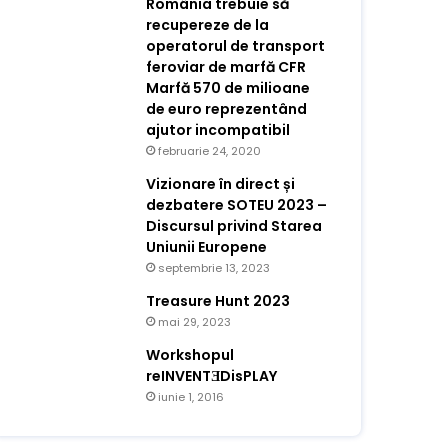
România trebuie să
recupereze de la
operatorul de transport
feroviar de marfă CFR
Marfă 570 de milioane
de euro reprezentând
ajutor incompatibil
februarie 24, 2020
Vizionare în direct și
dezbatere SOTEU 2023 –
Discursul privind Starea
Uniunii Europene
septembrie 13, 2023
Treasure Hunt 2023
mai 29, 2023
Workshopul
reINVENTƎDisPLAY
iunie 1, 2016