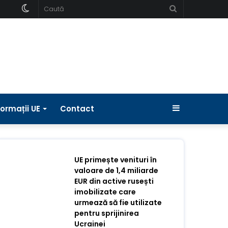
Schimbați
Caută
pielea
Bara
formații UE
Contact
laterală
UE primește venituri în
valoare de 1,4 miliarde
EUR din active rusești
imobilizate care
urmează să fie utilizate
pentru sprijinirea
Ucrainei