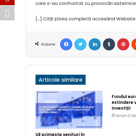
care s-au confruntat cu provocări sistemice
[…] Citiți știrea completă accesând Website
Facebook
Stare de nervozitate
LinkedIn
Tumblr
Pin
Acțiune
Articole similare
Fondul eu
extindere 
investiții
acum 3 zil
UE primește venituri în