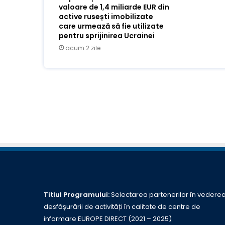
valoare de 1,4 miliarde EUR din
active rusești imobilizate
care urmează să fie utilizate
pentru sprijinirea Ucrainei
acum 2 zile
Titlul Programului:
Selectarea partenerilor în vedere
desfășurării de activități în calitate de centre de
informare EUROPE DIRECT (2021 – 2025)