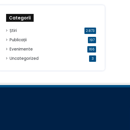
Categorii
Știri
2.873
Publicații
197
Evenimente
166
Uncategorized
3