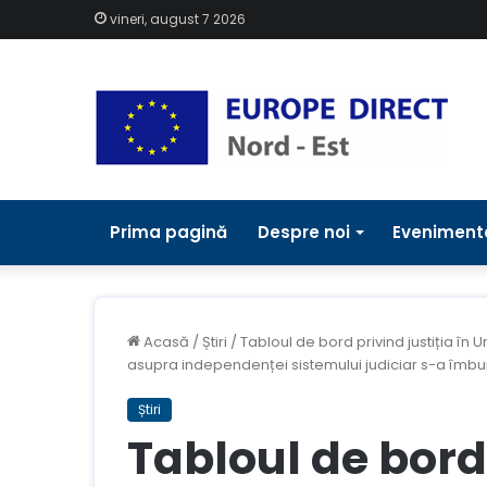
vineri, august 7 2026
Prima pagină
Despre noi
Eveniment
Acasă
/
Știri
/
Tabloul de bord privind justiția î
asupra independenței sistemului judiciar s-a îmbu
Știri
Tabloul de bord 