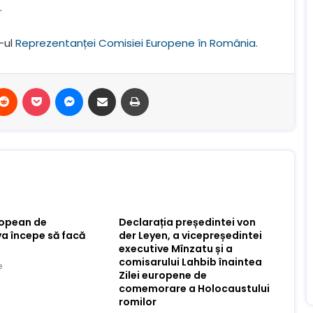
.
-ul
Reprezentanței Comisiei Europene în România.
terest
Reddit
Buzunar
Mesager
Distribuie prin e-mail
Imprimare
ropean de
Declarația președintei von
va începe să facă
der Leyen, a vicepreședintei
executive Mînzatu și a
comisarului Lahbib înaintea
e
Zilei europene de
comemorare a Holocaustului
romilor