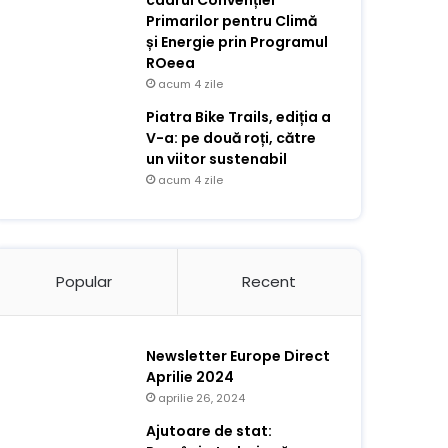
cadrul Convenției
Primarilor pentru Climă
și Energie prin Programul
ROeea
acum 4 zile
Piatra Bike Trails, ediția a
V-a: pe două roți, către
un viitor sustenabil
acum 4 zile
Popular
Recent
Newsletter Europe Direct
Aprilie 2024
aprilie 26, 2024
Ajutoare de stat: