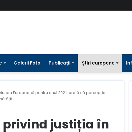
e
Galerii Foto
Publicații
Știri europene
In
n Uniunea Europeană pentru anul 2024 arată că percepția
nătățit
privind justiția în