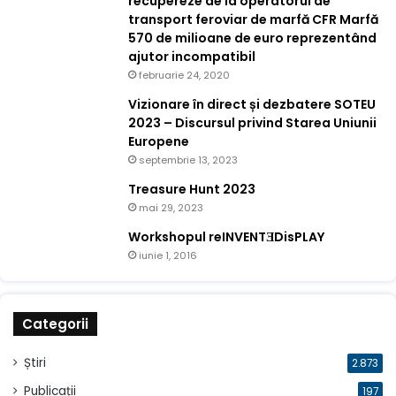
recupereze de la operatorul de
transport feroviar de marfă CFR Marfă
570 de milioane de euro reprezentând
ajutor incompatibil
februarie 24, 2020
Vizionare în direct și dezbatere SOTEU
2023 – Discursul privind Starea Uniunii
Europene
septembrie 13, 2023
Treasure Hunt 2023
mai 29, 2023
Workshopul reINVENTƎDisPLAY
iunie 1, 2016
Categorii
Știri
2.873
Publicații
197