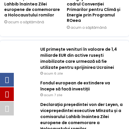
Lahbib înaintea Zilei
cadrul Convenției
europene de comemorare
Primarilor pentru Climă și
a Holocaustului romilor
Energie prin Programul
ROeea
acum o săptămână
acum o săptămână
UE primește venituri în valoare de 1,4
miliarde EUR din active rusești
imobilizate care urmează să fie
utilizate pentru sprijinirea Ucrainei
acum 6 zile
Fondul european de extindere va
începe să facă investiții
acum 7 zile
Declarația președintei von der Leyen, a
vicepreședintei executive Mînzatu și a
comisarului Lahbib înaintea Zilei
europene de comemorare a
Holocaustului romilor