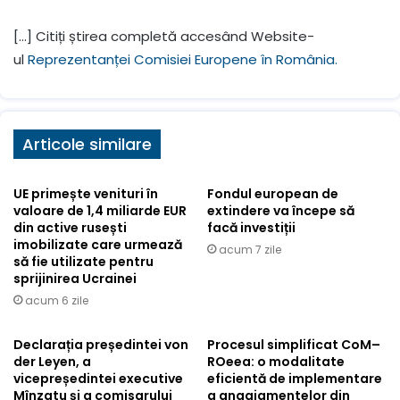
[…] Citiți știrea completă accesând Website-
ul
Reprezentanței Comisiei Europene în România.
Articole similare
UE primește venituri în
Fondul european de
valoare de 1,4 miliarde EUR
extindere va începe să
din active rusești
facă investiții
imobilizate care urmează
acum 7 zile
să fie utilizate pentru
sprijinirea Ucrainei
acum 6 zile
Declarația președintei von
Procesul simplificat CoM–
der Leyen, a
ROeea: o modalitate
vicepreședintei executive
eficientă de implementare
Mînzatu și a comisarului
a angajamentelor din