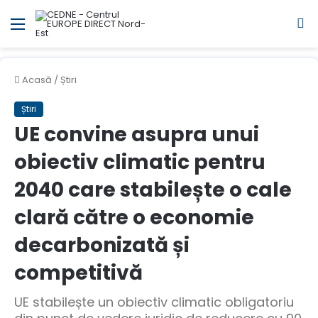
Meniul
C
Acasă
/
Știri
Știri
UE convine asupra unui
obiectiv climatic pentru
2040 care stabilește o cale
clară către o economie
decarbonizată și
competitivă
UE stabilește un obiectiv climatic obligatoriu