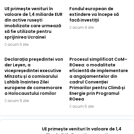
UE primește venituri în
Fondul european de
valoare de 1,4 miliarde EUR
extindere va începe să
din active rusești
facă investiții
imobilizate care urmează
acum 4 zile
să fie utilizate pentru
sprijinirea Ucrainei
acum 3 zile
Declarația președintei von
Procesul simplificat CoM–
der Leyen, a
ROeea: o modalitate
vicepreședintei executive
eficientă de implementare
Mînzatu și a comisarului
a angajamentelor din
Lahbib înaintea Zilei
cadrul Convenției
europene de comemorare
Primarilor pentru Climă și
a Holocaustului romilor
Energie prin Programul
ROeea
acum 5 zile
acum 5 zile
UE primește venituri în valoare de 1,4