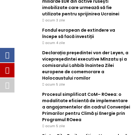
miliarde EUR din active rusești
imobilizate care urmează să fie
utilizate pentru sprijinirea Ucrainei
acum 3 zile
Fondul european de extindere va
începe să facă investiții
acum 4 zile
Declarația președintei von der Leyen, a
vicepreședintei executive Mînzatu și a
comisarului Lahbib înaintea Zilei
europene de comemorare a
Holocaustului romilor
acum 5 zile
Procesul simplificat CoM– ROeea: o
modalitate eficientă de implementare
a angajamentelor din cadrul Convenției
Primarilor pentru Climă și Energie prin
Programul ROeea
acum 5 zile