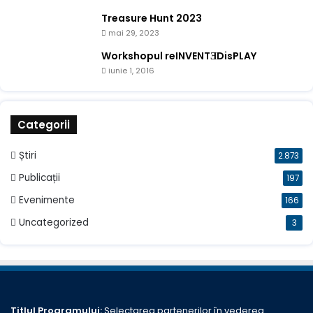
Treasure Hunt 2023
mai 29, 2023
Workshopul reINVENTƎDisPLAY
iunie 1, 2016
Categorii
Știri
2.873
Publicații
197
Evenimente
166
Uncategorized
3
Titlul Programului:
Selectarea partenerilor în vederea