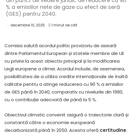
din punct de vedere juridic de reducere cu 90
% a emisiilor nete de gaze cu efect de seră
(GES) pentru 2040.
decembrie 10, 2025
1 minut de citit
Comisia salută acordul politic provizoriu de aseară
dintre Parlamentul European și statele membre ale UE
cu privire la acest obiectiv principal și la modificarea
Legii europene a climei. Acordul include, de asemenea,
posibilitatea de a utiliza credite internaționale de înaltă
calitate pentru a atinge reducerea cu 90 % a emisiilor
de GES până în 2040, comparativ cu nivelurile din 1990,
cu o contribuție adecvată de până la 5 %.
Obiectivul climatic convenit asigură o traiectorie clară și
constantă către o economie europeană
decarbonizată până în 2050. Acesta oferă
certitudine