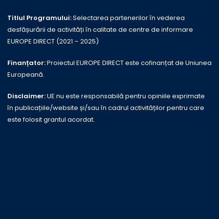
Titlul Programului:
Selectarea partenerilor în vederea
desfășurării de activități în calitate de centre de informare
EUROPE DIRECT (2021 – 2025)
Finanțator:
Proiectul EUROPE DIRECT este cofinanțat de Uniunea
Europeană.
Disclaimer:
UE nu este responsabilă pentru opiniile exprimate
în publicațiile/website și/sau în cadrul activităților pentru care
este folosit grantul acordat.