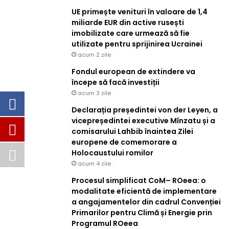
UE primește venituri în valoare de 1,4
miliarde EUR din active rusești
imobilizate care urmează să fie
utilizate pentru sprijinirea Ucrainei
acum 2 zile
Fondul european de extindere va
începe să facă investiții
acum 3 zile
Declarația președintei von der Leyen, a
vicepreședintei executive Mînzatu și a
comisarului Lahbib înaintea Zilei
europene de comemorare a
Holocaustului romilor
acum 4 zile
Procesul simplificat CoM– ROeea: o
modalitate eficientă de implementare
a angajamentelor din cadrul Convenției
Primarilor pentru Climă și Energie prin
Programul ROeea