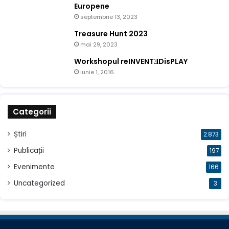
Europene
septembrie 13, 2023
Treasure Hunt 2023
mai 29, 2023
Workshopul reINVENTƎDisPLAY
iunie 1, 2016
Categorii
Știri
2.873
Publicații
197
Evenimente
166
Uncategorized
3