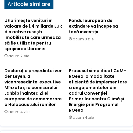
Articole similare
UE primește venituri în
Fondul european de
valoare de 1,4 miliarde EUR
extindere va începe să
din active rusești
facă investiții
imobilizate care urmează
acum 3 zile
să fie utilizate pentru
sprijinirea Ucrainei
acum 2 zile
Declarația președintei von
Procesul simplificat CoM–
der Leyen, a
ROeea: o modalitate
vicepreședintei executive
eficientă de implementare
Mînzatu și a comisarului
a angajamentelor din
Lahbib înaintea Zilei
cadrul Convenției
europene de comemorare
Primarilor pentru Climă și
a Holocaustului romilor
Energie prin Programul
ROeea
acum 4 zile
acum 4 zile