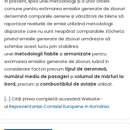
În prezent, lipsa unei metodologii și a unor criterii
comune pentru estimarea emisiilor generate de zboruri
determină companiile aeriene și vânzătorii de bilete să
raporteze nivelurile de emisii utilizând metodologii
disparate care nu sunt neapărat comparabile. Eticheta
privind emisiile generate de zboruri urmărește să
schimbe acest lucru prin stabilirea
unei
metodologii
fiabile
și
armonizate
pentru
estimarea emisiilor generate de zboruri, luând în
considerare factori precum
tipul de aeronavă,
numărul mediu de pasageri
și
volumul de mărfuri
la
bord,
precum și
combustibilul de aviație
utilizat.
[…] Citiți știrea completă accesând Website-
ul
Reprezentanței Comisiei Europene în România.