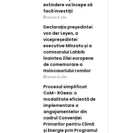
extindere va începe să
facă investiții
acum 5 zile
Declarația președintei
von der Leyen, a
vicepreședintei
executive Mînzatu și a
comisarului Lahbib
înaintea Zilei europene
de comemorare a
Holocaustului romilor
acum 6 zile
Procesul simplificat
CoM– ROeea: o
modalitate eficientă de
implementare a
angajamentelor din
cadrul Convenției
Primarilor pentru Climă
și Energie prin Programul