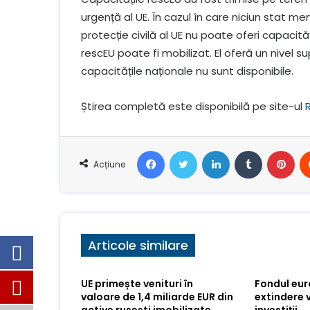
urgență al UE. În cazul în care niciun stat m
protecție civilă al UE nu poate oferi capacită
rescEU poate fi mobilizat. El oferă un nivel s
capacitățile naționale nu sunt disponibile.
Știrea completă este disponibilă pe site-ul
Facebook
Stare de nervozitate
LinkedIn
Tumblr
Pin
Acțiune
Articole similare
UE primește venituri în
Fondul eu
valoare de 1,4 miliarde EUR din
extindere 
active rusești imobilizate
investiții