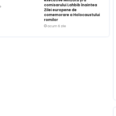
comisarului Lahbib înaintea
e
Zilei europene de
comemorare a Holocaustului
romilor
acum 6 zile