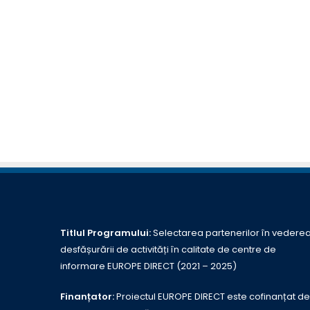
Titlul Programului:
Selectarea partenerilor în vedere
desfășurării de activități în calitate de centre de
informare EUROPE DIRECT (2021 – 2025)
Finanțator:
Proiectul EUROPE DIRECT este cofinanțat de