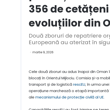
356 de cetățeni
evoluțiilor din 
Două zboruri de repatriere or
Europeană au aterizat în sig
martie 9, 2026
Cele două zboruri au adus înapoi din Oman 
blocați în Orientul Mijlociu. Comisia și-a mob
transport și de logistică
rescEU
, în urma une
operațiune marchează o etapă importantă î
ale
mecanismului de protecție civilă al UE
.
Capacitățile rescEU au fost trimise pe tere