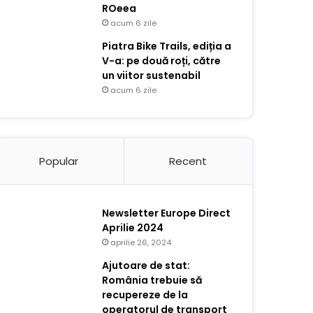
ROeea
acum 6 zile
Piatra Bike Trails, ediția a
V-a: pe două roți, către
un viitor sustenabil
acum 6 zile
Popular
Recent
Newsletter Europe Direct
Aprilie 2024
aprilie 26, 2024
Ajutoare de stat:
România trebuie să
recupereze de la
operatorul de transport