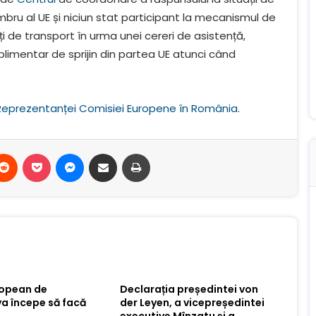
embru al UE și niciun stat participant la mecanismul de
ți de transport în urma unei cereri de asistență,
uplimentar de sprijin din partea UE atunci când
Reprezentanței Comisiei Europene în România
.
terest
Reddit
Buzunar
Mesager
Distribuie prin e-mail
Imprimare
ropean de
Declarația președintei von
va începe să facă
der Leyen, a vicepreședintei
executive Mînzatu și a