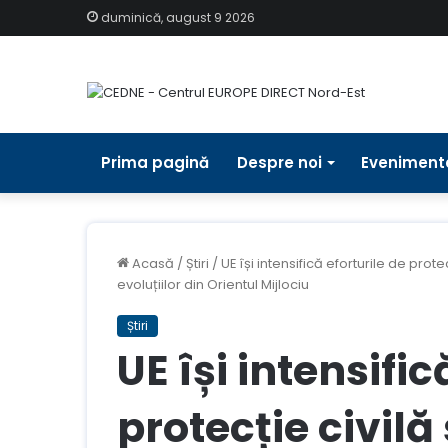
duminică, august 9 2026
Prima pagină
Despre noi
Eveniment
Acasă
/
Știri
/
UE își intensifică eforturile de pro
evoluțiilor din Orientul Mijlociu
Știri
UE își intensific
protecție civil