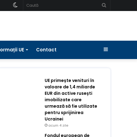
Schimbați
Caută
pielea
Bara
formații UE
Contact
laterală
UE primește venituri în
valoare de 1,4 miliarde
EUR din active rusești
imobilizate care
urmează să fie utilizate
pentru sprijinirea
Ucrainei
acum 4 zile
Fondul european de