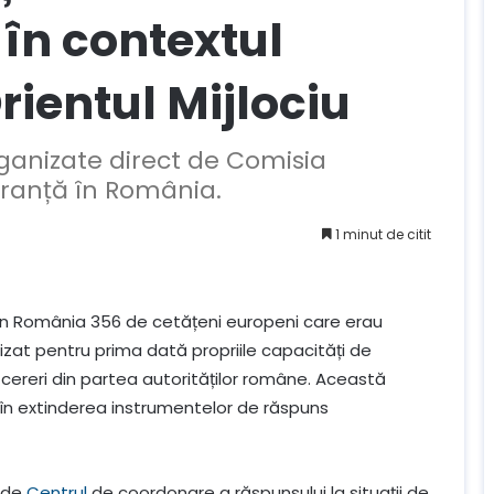
 în contextul
Orientul Mijlociu
ganizate direct de Comisia
uranță în România.
1 minut de citit
în România 356 de cetățeni europeni care erau
ilizat pentru prima dată propriile capacități de
i cereri din partea autorităților române. Această
n extinderea instrumentelor de răspuns
n de
Centrul
de coordonare a răspunsului la situații de