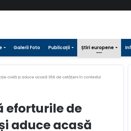
e
Galerii Foto
Publicații
Știri europene
In
tecție civilă și aduce acasă 356 de cetățeni în contextul
ă eforturile de
ă și aduce acasă