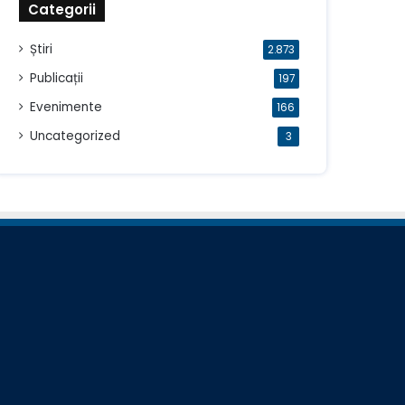
Categorii
Știri
2.873
Publicații
197
Evenimente
166
Uncategorized
3