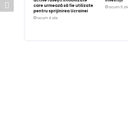
care urmează să fie utilizate
acum 5 zil
pentru sprijinirea Ucrainei
acum 4 zile