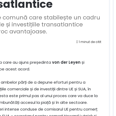
nsatlantice
ie comună care stabilește un cadru
și investițiile transatlantice
iproc avantajoase.
1 minut de citit
la care au ajuns președinta
von der Leyen
și
 pe acest acord.
ambelor părți de a depune eforturi pentru a
țiile comerciale și de investiții dintre UE și SUA, în
 Acesta este primul pas al unui proces care va duce la
mbunătăți accesul la piață și în alte sectoare.
eri intense conduse de comisarul UE pentru comerț
in SUA – secretarul pentru comerț Howard Lutnick și