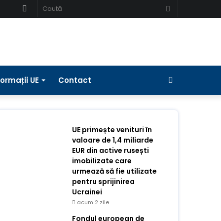
Schimbați
Caută
pielea
Bara
formații UE
Contact
laterală
UE primește venituri în
valoare de 1,4 miliarde
EUR din active rusești
imobilizate care
urmează să fie utilizate
pentru sprijinirea
Ucrainei
acum 2 zile
Fondul european de