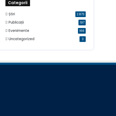
Categorii
Știri
2.873
Publicații
197
Evenimente
166
Uncategorized
3