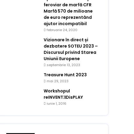
feroviar de marfă CFR
Marfă 570 de milioane
de euro reprezentând
ajutor incompatibil
februarie 24, 2020
Vizionare în direct și
dezbatere SOTEU 2023 –
Discursul privind Starea
Uniunii Europene
septembrie 13, 2023
Treasure Hunt 2023
mai 29, 2023
Workshopul
reINVENTƎDisPLAY
iunie 1, 2016