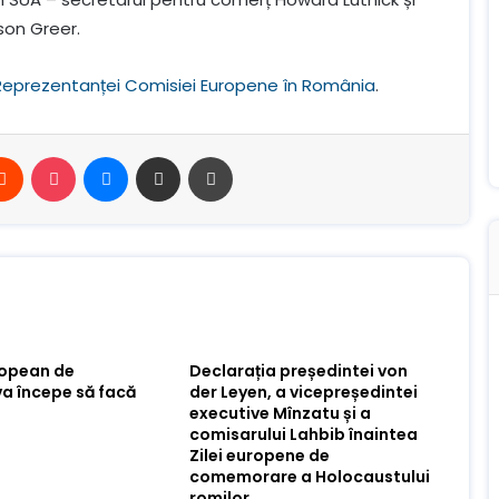
son Greer.
Reprezentanței Comisiei Europene în România
.
erest
Reddit
Buzunar
Mesager
Distribuie prin e-mail
Imprimare
ropean de
Declarația președintei von
va începe să facă
der Leyen, a vicepreședintei
executive Mînzatu și a
comisarului Lahbib înaintea
Zilei europene de
comemorare a Holocaustului
romilor