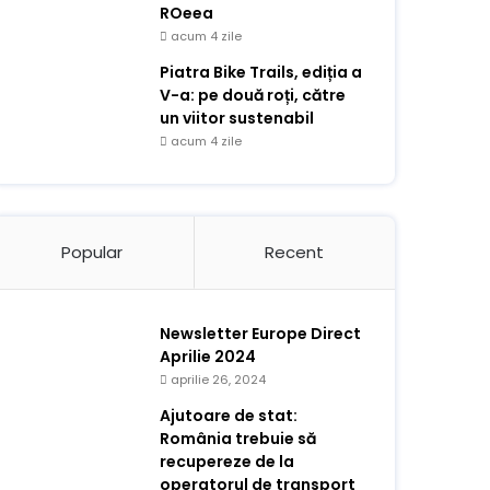
ROeea
acum 4 zile
Piatra Bike Trails, ediția a
V-a: pe două roți, către
un viitor sustenabil
acum 4 zile
Popular
Recent
Newsletter Europe Direct
Aprilie 2024
aprilie 26, 2024
Ajutoare de stat:
România trebuie să
recupereze de la
operatorul de transport