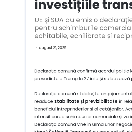
investițiile tra
UE și SUA au emis o declaraț
pentru schimburile comerciale 
echitabile, echilibrate și rec
august 21, 2025
Declarația comună confirmă acordul politic 
președintele Trump la 27 iulie și se bazează
Declarația comună stabilește angajamentul 
readuce
stabilitate și previzibilitate
în rela
beneficiul întreprinderilor și al cetățenilor.
intensificarea schimburilor comerciale și va î
Declarația comună vine în urma unor negoci
Maroš
Šefčovič
, împreună cu omologii săi d