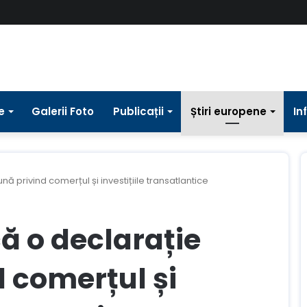
e
Galerii Foto
Publicații
Știri europene
In
ă privind comerțul și investițiile transatlantice
că o declarație
 comerțul și