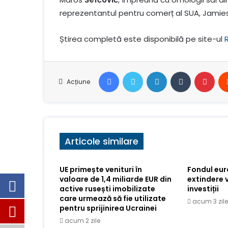
reprezentantul pentru comerț al SUA, Jamie
Știrea completă este disponibilă pe site-ul
Facebook
Stare de nervozitate
LinkedIn
Tumblr
Pint
Acțiune
Articole similare
UE primește venituri în
Fondul eu
valoare de 1,4 miliarde EUR din
extindere 
active rusești imobilizate
investiții
care urmează să fie utilizate
acum 3 zile
pentru sprijinirea Ucrainei
acum 2 zile