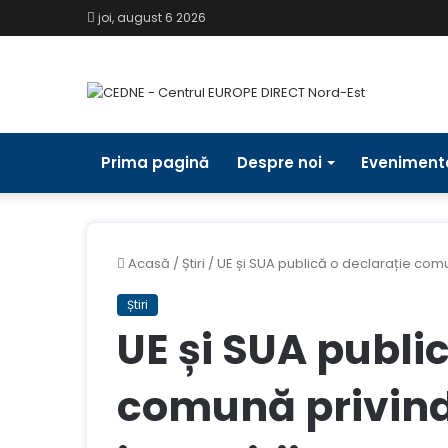
joi, august 6 2026
Prima pagină
Despre noi
Eveniment
Acasă
/
Știri
/
UE și SUA publică o declarație comun
Știri
UE și SUA publi
comună privind