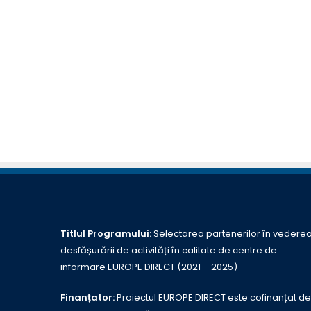
Titlul Programului:
Selectarea partenerilor în vedere
desfășurării de activități în calitate de centre de
informare EUROPE DIRECT (2021 – 2025)
Finanțator:
Proiectul EUROPE DIRECT este cofinanțat de