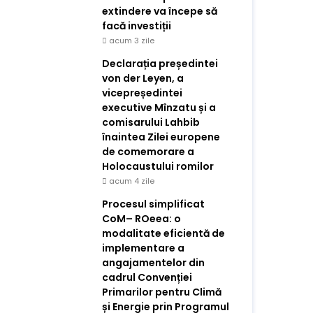
extindere va începe să
facă investiții
acum 3 zile
Declarația președintei
von der Leyen, a
vicepreședintei
executive Mînzatu și a
comisarului Lahbib
înaintea Zilei europene
de comemorare a
Holocaustului romilor
acum 4 zile
Procesul simplificat
CoM– ROeea: o
modalitate eficientă de
implementare a
angajamentelor din
cadrul Convenției
Primarilor pentru Climă
și Energie prin Programul