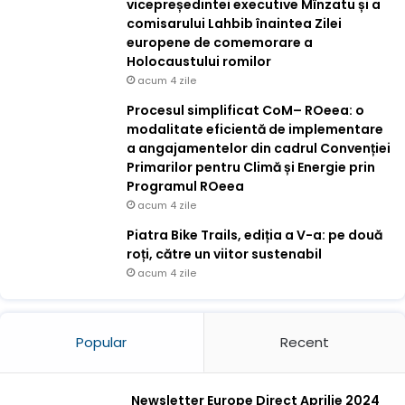
vicepreședintei executive Mînzatu și a
comisarului Lahbib înaintea Zilei
europene de comemorare a
Holocaustului romilor
acum 4 zile
Procesul simplificat CoM– ROeea: o
modalitate eficientă de implementare
a angajamentelor din cadrul Convenției
Primarilor pentru Climă și Energie prin
Programul ROeea
acum 4 zile
Piatra Bike Trails, ediția a V-a: pe două
roți, către un viitor sustenabil
acum 4 zile
Popular
Recent
Newsletter Europe Direct Aprilie 2024