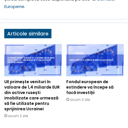
Europene
.
Articole similare
UE primește venituri în
Fondul european de
valoare de 1,4 miliarde EUR
extindere va începe să
din active rusești
facă investiții
imobilizate care urmează
acum 3 zile
să fie utilizate pentru
sprijinirea Ucrainei
acum 2 zile