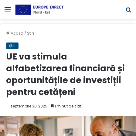
Meniul
C
Acasă
/
Știri
Știri
UE va stimula
alfabetizarea financiară și
oportunitățile de investiții
pentru cetățeni
septembrie 30, 2025
1 minut de citit