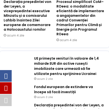
Declarația președintei von
Procesul simplificat CoM–
der Leyen, a
ROeea: o modalitate
vicepreședintei executive
eficientă de implementare
Mînzatu și a comisarului
a angajamentelor din
Lahbib înaintea Zilei
cadrul Convenției
europene de comemorare
Primarilor pentru Climă și
a Holocaustului romilor
Energie prin Programul
ROeea
acum 4 zile
acum 4 zile
UE primește venituri în valoare de 1,4
miliarde EUR din active rusești
imobilizate care urmează să fie
utilizate pentru sprijinirea Ucrainei
acum 2 zile
Fondul european de extindere va
începe să facă investiții
acum 3 zile
Declarația președintei von der Leyen, a