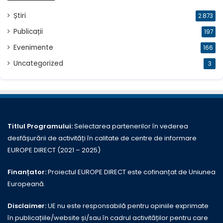
Știri
2.873
Publicații
197
Evenimente
166
Uncategorized
3
Titlul Programului:
Selectarea partenerilor în vederea
desfășurării de activități în calitate de centre de informare
EUROPE DIRECT (2021 – 2025)
Finanțator:
Proiectul EUROPE DIRECT este cofinanțat de Uniunea
Europeană.
Disclaimer:
UE nu este responsabilă pentru opiniile exprimate
în publicațiile/website și/sau în cadrul activităților pentru care