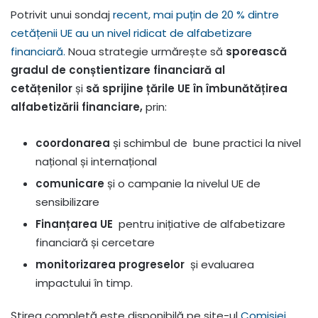
Potrivit unui sondaj
recent, mai puțin de 20 % dintre
cetățenii UE au un nivel ridicat de alfabetizare
financiară.
Noua strategie urmărește să
sporească
gradul de conștientizare financiară al
cetățenilor
și
să sprijine țările UE în îmbunătățirea
alfabetizării financiare,
prin:
coordonarea
și schimbul de
bune practici la nivel
național și internațional
comunicare
și o campanie la nivelul UE de
sensibilizare
Finanțarea UE
pentru inițiative de alfabetizare
financiară și cercetare
monitorizarea progreselor
și evaluarea
impactului în timp.
Știrea completă este disponibilă pe site-ul
Comisiei