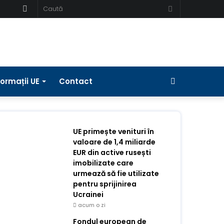
Schimbați
Caută
pielea
Bara
formații UE
Contact
laterală
UE primește venituri în
valoare de 1,4 miliarde
EUR din active rusești
imobilizate care
urmează să fie utilizate
pentru sprijinirea
Ucrainei
acum o zi
Fondul european de