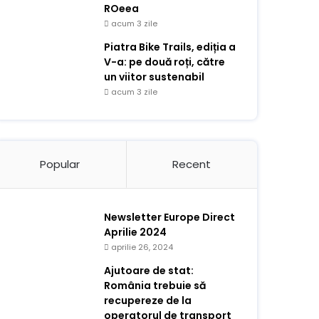
ROeea
acum 3 zile
Piatra Bike Trails, ediția a
V-a: pe două roți, către
un viitor sustenabil
acum 3 zile
Popular
Recent
Newsletter Europe Direct
Aprilie 2024
aprilie 26, 2024
Ajutoare de stat:
România trebuie să
recupereze de la
operatorul de transport