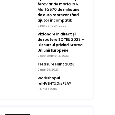
feroviar de marfă CFR
Marfă 570 de milioane
de euro reprezentând
ajutor incompatibil
februarie 24, 2020
Vizionare în direct și
dezbatere SOTEU 2023 –
Discursul privind Starea
Uniunii Europene
septembrie 13, 2023
Treasure Hunt 2023
mai 29, 2023
Workshopul
reINVENTƎDisPLAY
iunie 1, 2016