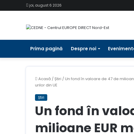
joi, august 6 2026
Prima pagină
Despre noi
Eveniment
Acasă
/
Știri
/
Un fond în valoare de 47 de milioan
urilor din UE
Știri
Un fond în valo
milioane EUR me