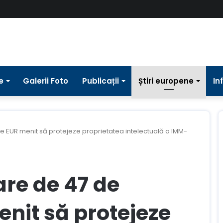
e
Galerii Foto
Publicații
Știri europene
In
e EUR menit să protejeze proprietatea intelectuală a IMM-
are de 47 de
nit să protejeze