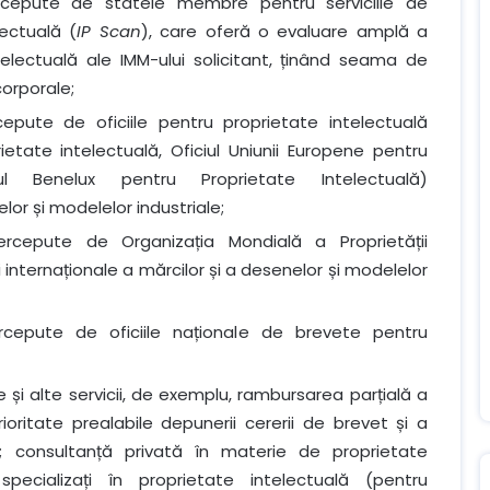
cepute de statele membre pentru serviciile de
lectuală (
IP Scan
), care oferă o evaluare amplă a
telectuală ale IMM-ului solicitant, ținând seama de
corporale;
pute de oficiile pentru proprietate intelectuală
rietate intelectuală, Oficiul Uniunii Europene pentru
iul Benelux pentru Proprietate Intelectuală)
lor și modelelor industriale;
cepute de Organizația Mondială a Proprietății
 internaționale a mărcilor și a desenelor și modelelor
epute de oficiile naționale de brevete pentru
 și alte servicii, de exemplu, rambursarea parțială a
ioritate prealabile depunerii cererii de brevet și a
t; consultanță privată în materie de proprietate
pecializați în proprietate intelectuală (pentru