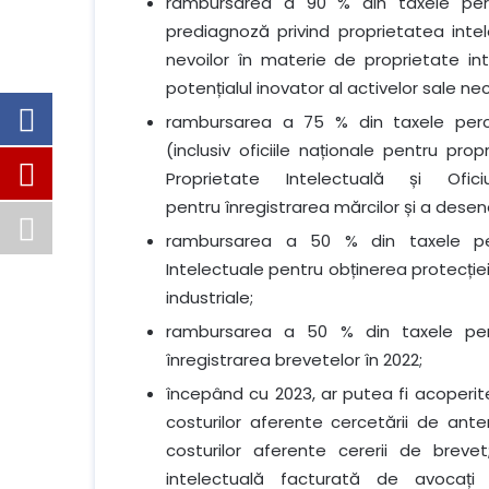
rambursarea a 90 % din taxele per
prediagnoză privind proprietatea inte
nevoilor în materie de proprietate in
potențialul inovator al activelor sale ne
rambursarea a 75 % din taxele perce
(inclusiv oficiile naționale pentru prop
Proprietate Intelectuală și Ofic
pentru înregistrarea mărcilor și a desene
rambursarea a 50 % din taxele per
Intelectuale pentru obținerea protecției
industriale;
rambursarea a 50 % din taxele perc
înregistrarea brevetelor în 2022;
începând cu 2023, ar putea fi acoperite
costurilor aferente cercetării de anter
costurilor aferente cererii de breve
intelectuală facturată de avocați s