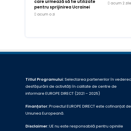
care urmează să fie utilizate
acum 2 zile
pentru sprijinirea Ucrainei
acum o zi
Titlul Programului:
Selectarea partenerilor în vedere
desfășurării de activități în calitate de centre de
informare EUROPE DIRECT (2021 – 2025)
Finanțator:
Proiectul EUROPE DIRECT este cofinanțat de
Uniunea Europeană.
Disclaimer:
UE nu este responsabilă pentru opiniile