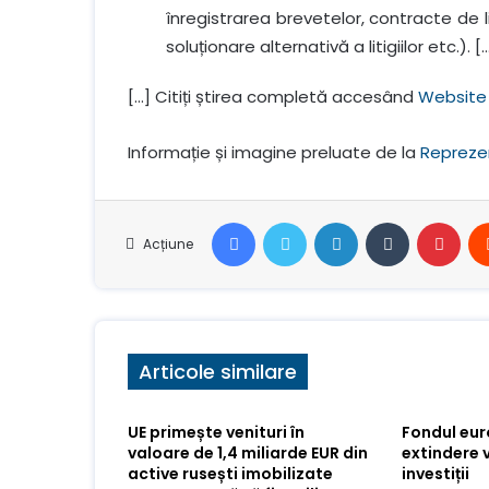
înregistrarea brevetelor, contracte de l
soluționare alternativă a litigiilor etc.). [
[…] Citiți știrea completă accesând
Website
Informație și imagine preluate de la
Repreze
Facebook
Stare de nervozitate
LinkedIn
Tumblr
Pint
Acțiune
Articole similare
UE primește venituri în
Fondul eu
valoare de 1,4 miliarde EUR din
extindere 
active rusești imobilizate
investiții