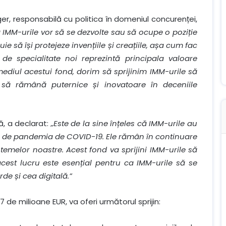
, responsabilă cu politica în domeniul concurenței,
 IMM-urile vor să se dezvolte sau să ocupe o poziție
uie să își protejeze invențiile și creațiile, așa cum fac
e de specialitate noi reprezintă principala valoare
ediul acestui fond, dorim să sprijinim IMM-urile să
 să rămână puternice și inovatoare în deceniile
ă, a declarat:
„Este de la sine înțeles că IMM-urile au
tă de pandemia de COVID-19. Ele rămân în continuare
emelor noastre. Acest fond va sprijini IMM-urile să
ar acest lucru este esențial pentru ca IMM-urile să se
rde și cea digitală.”
 de milioane EUR, va oferi următorul sprijin: