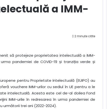
telectuală a IMM-
2 minute citite
enit să protejeze proprietatea intelectuală a IMM-
în urma pandemiei de COVID-19 și tranziția verde și
ii Europene pentru Proprietate Intelectuală (EUIPO) au
oferă vouchere IMM-urilor cu sediul în UE pentru a le
tate intelectuală. Acesta este cel de-al doilea Fond
prijini IMM-urile în redresarea în urma pandemiei de
ru următorii trei ani (2022-2024).