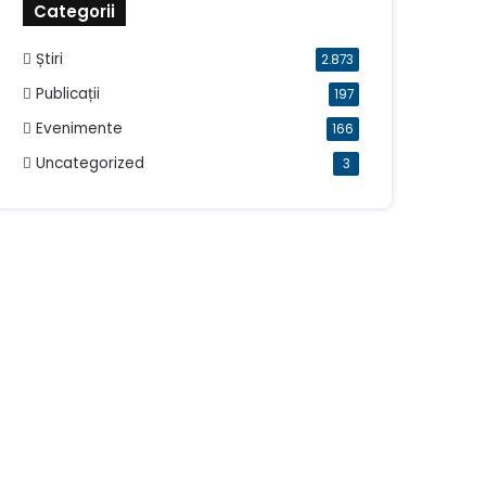
Categorii
Știri
2.873
Publicații
197
Evenimente
166
Uncategorized
3