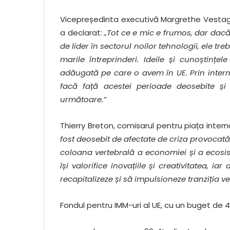
Vicepreședinta executivă Margrethe Vestager
a declarat:
„Tot ce e mic e frumos, dar dacă
de lider în sectorul noilor tehnologii, ele treb
marile întreprinderi. Ideile și cunoștințel
adăugată pe care o avem în UE. Prin interm
facă față acestei perioade deosebite și
următoare.”
Thierry Breton, comisarul pentru piața intern
fost deosebit de afectate de criza provoca
coloana vertebrală a economiei și a ecosist
își valorifice inovațiile și creativitatea, i
recapitalizeze și să impulsioneze tranziția ve
Fondul pentru IMM-uri al UE, cu un buget de 47