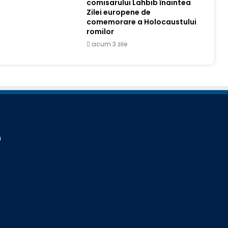
comisarului Lahbib înaintea
Zilei europene de
comemorare a Holocaustului
romilor
acum 3 zile
a