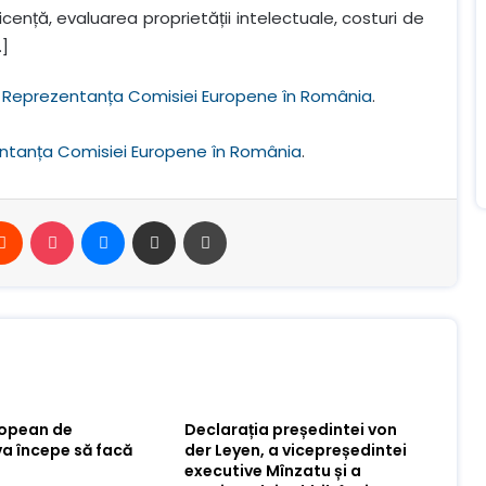
icență, evaluarea proprietății intelectuale, costuri de
…]
 Reprezentanța Comisiei Europene în România
.
ntanța Comisiei Europene în România
.
erest
Reddit
Buzunar
Mesager
Distribuie prin e-mail
Imprimare
ropean de
Declarația președintei von
va începe să facă
der Leyen, a vicepreședintei
executive Mînzatu și a