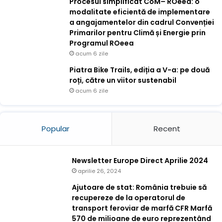
Procesul simplificat CoM– ROeea: o
modalitate eficientă de implementare
a angajamentelor din cadrul Convenției
Primarilor pentru Climă și Energie prin
Programul ROeea
acum 6 zile
Piatra Bike Trails, ediția a V-a: pe două
roți, către un viitor sustenabil
acum 6 zile
Popular
Recent
Newsletter Europe Direct Aprilie 2024
aprilie 26, 2024
Ajutoare de stat: România trebuie să
recupereze de la operatorul de
transport feroviar de marfă CFR Marfă
570 de milioane de euro reprezentând