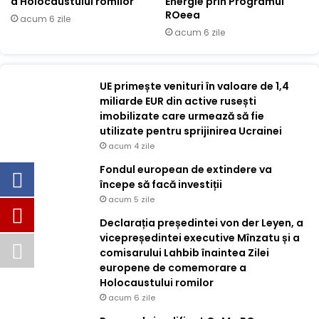
a Holocaustului romilor
Energie prin Programul
ROeea
acum 6 zile
acum 6 zile
UE primește venituri în valoare de 1,4
miliarde EUR din active rusești
imobilizate care urmează să fie
utilizate pentru sprijinirea Ucrainei
acum 4 zile
Fondul european de extindere va
începe să facă investiții
acum 5 zile
Declarația președintei von der Leyen, a
vicepreședintei executive Mînzatu și a
comisarului Lahbib înaintea Zilei
europene de comemorare a
Holocaustului romilor
acum 6 zile