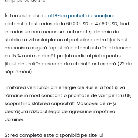
În temeiul celui de
al 18-lea pachet de sancțiuni
,
plafonul a fost redus de la 60,00 USD la 47,60 USD, fiind
introdus un nou mecanism automat și dinamic de
stabilire a viitorului plafon al prețurilor pentru țiței. Noul
mecanism asigură faptul că plafonul este întotdeauna
cu 15 % mai mic decât prețul mediu al pieței pentru
țițeiul din Urali în perioada de referință anterioară (22 de
săptămâni).
Limitarea veniturilor din energie ale Rusiei a fost și va
rămâne în mod constant o prioritate de vârf pentru UE,
scopul fiind slăbirea capacității Moscovei de a-și
desfășura războiul ilegal de agresiune împotriva
Ucrainei.
Știrea completă este disponibilă pe site-ul