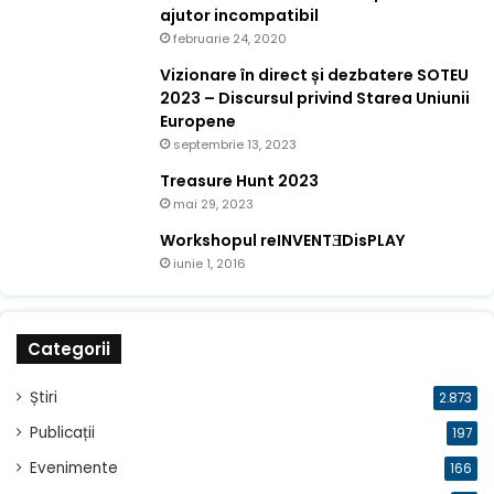
ajutor incompatibil
februarie 24, 2020
Vizionare în direct și dezbatere SOTEU
2023 – Discursul privind Starea Uniunii
Europene
septembrie 13, 2023
Treasure Hunt 2023
mai 29, 2023
Workshopul reINVENTƎDisPLAY
iunie 1, 2016
Categorii
Știri
2.873
Publicații
197
Evenimente
166