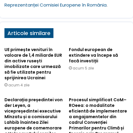
Reprezentanței Comisiei Europene în România
.
Articole similare
UE primește venituri în
Fondul european de
valoare de 1,4 miliarde EUR
extindere va începe să
din active rusești
facă investiții
imobilizate care urmează
acum 5 zile
să fie utilizate pentru
sprijinirea Ucrainei
acum 4 zile
Declarația președintei von
Procesul simplificat CoM–
der Leyen, a
ROeea: o modalitate
vicepreședintei executive
eficientă de implementare
Mînzatu și a comisarului
a angajamentelor din
Lahbib înaintea Zilei
cadrul Convenției
europene de comemorare
Primarilor pentru Climă și