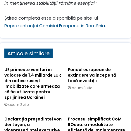
în menținerea stabilității rămâne esențial.”
Știrea completă este disponibilă pe site-ul
Reprezentanței Comisiei Europene în România
.
Articole similare
UE primește venituri în
Fondul european de
valoare de 1,4 miliarde EUR
extindere va începe să
din active rusești
facă investiții
imobilizate care urmează
acum 3 zile
să fie utilizate pentru
sprijinirea Ucrainei
acum 2 zile
Declarația președintei von
Procesul simplificat CoM–
der Leyen, a
ROeea: o modalitate
vicepreședintei executive
eficientă de implementare