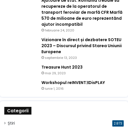
Ajutoare de stat: România trebuie să
recupereze de la operatorul de
transport feroviar de marfă CFR Marfă
570 de milioane de euro reprezentând
ajutor incompatibil
februarie 24, 2020
Vizionare în direct și dezbatere SOTEU
2023 – Discursul privind Starea Uniunii
Europene
septembrie 13, 2023
Treasure Hunt 2023
mai 29, 2023
Workshopul reINVENTƎDisPLAY
iunie 1, 2016
Categorii
Știri
2.873