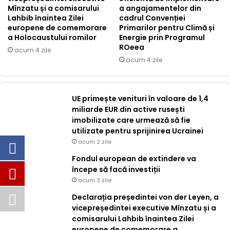
Mînzatu și a comisarului
a angajamentelor din
Lahbib înaintea Zilei
cadrul Convenției
europene de comemorare
Primarilor pentru Climă și
a Holocaustului romilor
Energie prin Programul
ROeea
acum 4 zile
acum 4 zile
UE primește venituri în valoare de 1,4
miliarde EUR din active rusești
imobilizate care urmează să fie
utilizate pentru sprijinirea Ucrainei
acum 2 zile
Fondul european de extindere va
începe să facă investiții
acum 3 zile
Declarația președintei von der Leyen, a
vicepreședintei executive Mînzatu și a
comisarului Lahbib înaintea Zilei
europene de comemorare a