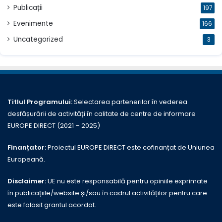
Publicații
197
Evenimente
166
Uncategorized
3
Titlul Programului:
Selectarea partenerilor în vederea
desfășurării de activități în calitate de centre de informare
EUROPE DIRECT (2021 – 2025)
Finanțator:
Proiectul EUROPE DIRECT este cofinanțat de Uniunea
Europeană.
Disclaimer:
UE nu este responsabilă pentru opiniile exprimate
în publicațiile/website și/sau în cadrul activităților pentru care
este folosit grantul acordat.