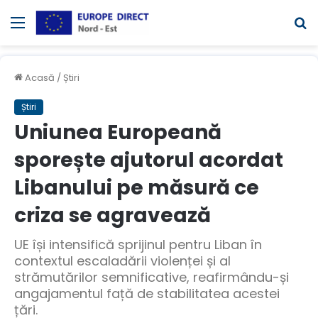
Meniul
C
Acasă
/
Știri
Știri
Uniunea Europeană
sporește ajutorul acordat
Libanului pe măsură ce
criza se agravează
UE își intensifică sprijinul pentru Liban în
contextul escaladării violenței și al
strămutărilor semnificative, reafirmându-și
angajamentul față de stabilitatea acestei
țări.