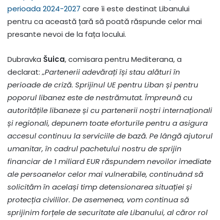
perioada 2024-2027
care îi este destinat Libanului
pentru ca această țară să poată răspunde celor mai
presante nevoi de la fața locului.
Dubravka
Šuica
, comisara pentru Mediterana, a
declarat:
„Partenerii adevărați își stau alături în
perioade de criză. Sprijinul UE pentru Liban și pentru
poporul libanez este de nestrămutat. Împreună cu
autoritățile libaneze și cu partenerii noștri internaționali
și regionali, depunem toate eforturile pentru a asigura
accesul continuu la serviciile de bază. Pe lângă ajutorul
umanitar, în cadrul pachetului nostru de sprijin
financiar de 1 miliard EUR răspundem nevoilor imediate
ale persoanelor celor mai vulnerabile, continuând să
solicităm în același timp detensionarea situației și
protecția civililor. De asemenea, vom continua să
sprijinim forțele de securitate ale Libanului, al căror rol