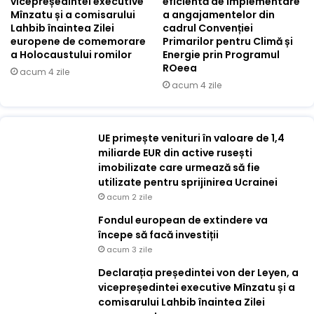
vicepreședintei executive
eficientă de implementare
Mînzatu și a comisarului
a angajamentelor din
Lahbib înaintea Zilei
cadrul Convenției
europene de comemorare
Primarilor pentru Climă și
a Holocaustului romilor
Energie prin Programul
ROeea
acum 4 zile
acum 4 zile
UE primește venituri în valoare de 1,4
miliarde EUR din active rusești
imobilizate care urmează să fie
utilizate pentru sprijinirea Ucrainei
acum 2 zile
Fondul european de extindere va
începe să facă investiții
acum 3 zile
Declarația președintei von der Leyen, a
vicepreședintei executive Mînzatu și a
comisarului Lahbib înaintea Zilei