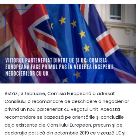
Astăzi, 3 februarie, Comisia Europeană a adresat
Consiliului o recomandare de deschidere a negocierilor
privind un nou parteneriat cu Regatul Unit.
Această
recomandare se bazează pe orientările și concluziile
deja existente ale Consiliului European, precum și pe
declarația politică din octombrie 2019 ce vizează UE și