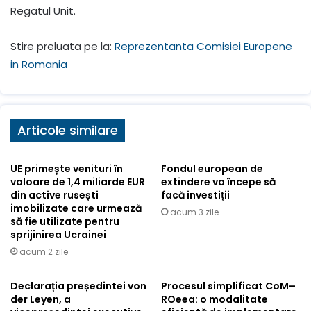
Regatul Unit.
Stire preluata pe la:
Reprezentanta Comisiei Europene
in Romania
Articole similare
UE primește venituri în
Fondul european de
valoare de 1,4 miliarde EUR
extindere va începe să
din active rusești
facă investiții
imobilizate care urmează
acum 3 zile
să fie utilizate pentru
sprijinirea Ucrainei
acum 2 zile
Declarația președintei von
Procesul simplificat CoM–
der Leyen, a
ROeea: o modalitate