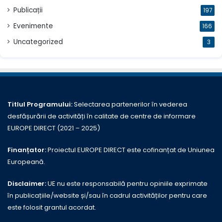
Publicații
197
Evenimente
166
Uncategorized
3
Titlul Programului:
Selectarea partenerilor în vederea
desfășurării de activități în calitate de centre de informare
EUROPE DIRECT (2021 – 2025)
Finanțator:
Proiectul EUROPE DIRECT este cofinanțat de Uniunea
Europeană.
Disclaimer:
UE nu este responsabilă pentru opiniile exprimate
în publicațiile/website și/sau în cadrul activităților pentru care
este folosit grantul acordat.