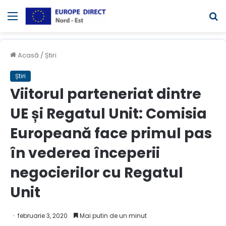
Meniul
C
Acasă
/
Știri
Știri
Viitorul parteneriat dintre
UE și Regatul Unit: Comisia
Europeană face primul pas
în vederea începerii
negocierilor cu Regatul
Unit
februarie 3, 2020
Mai putin de un minut