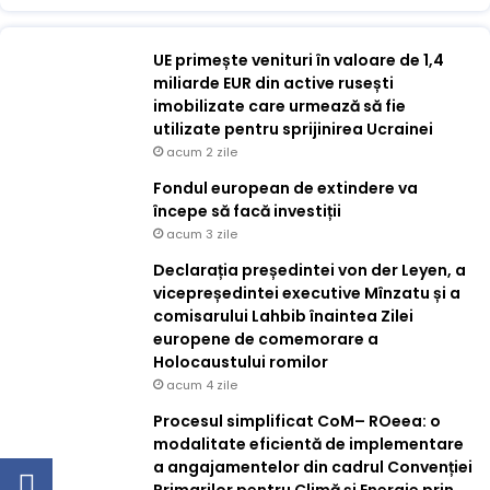
UE primește venituri în valoare de 1,4
miliarde EUR din active rusești
imobilizate care urmează să fie
utilizate pentru sprijinirea Ucrainei
acum 2 zile
Fondul european de extindere va
începe să facă investiții
acum 3 zile
Declarația președintei von der Leyen, a
vicepreședintei executive Mînzatu și a
comisarului Lahbib înaintea Zilei
europene de comemorare a
Holocaustului romilor
acum 4 zile
Procesul simplificat CoM– ROeea: o
modalitate eficientă de implementare
a angajamentelor din cadrul Convenției
Primarilor pentru Climă și Energie prin