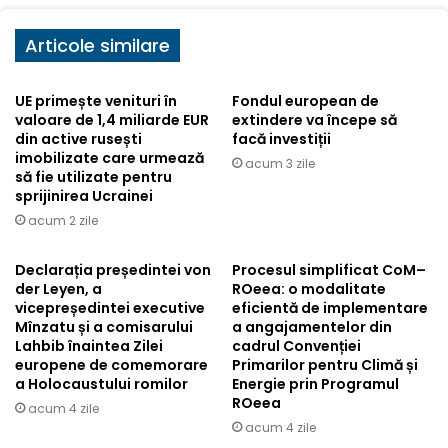
Articole similare
UE primește venituri în
Fondul european de
valoare de 1,4 miliarde EUR
extindere va începe să
din active rusești
facă investiții
imobilizate care urmează
acum 3 zile
să fie utilizate pentru
sprijinirea Ucrainei
acum 2 zile
Declarația președintei von
Procesul simplificat CoM–
der Leyen, a
ROeea: o modalitate
vicepreședintei executive
eficientă de implementare
Mînzatu și a comisarului
a angajamentelor din
Lahbib înaintea Zilei
cadrul Convenției
europene de comemorare
Primarilor pentru Climă și
a Holocaustului romilor
Energie prin Programul
ROeea
acum 4 zile
acum 4 zile