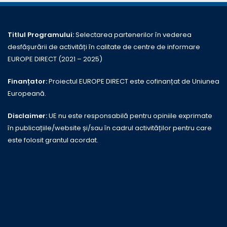
Titlul Programului:
Selectarea partenerilor în vederea
desfășurării de activități în calitate de centre de informare
EUROPE DIRECT (2021 – 2025)
Finanțator:
Proiectul EUROPE DIRECT este cofinanțat de Uniunea
Europeană.
Disclaimer:
UE nu este responsabilă pentru opiniile exprimate
în publicațiile/website și/sau în cadrul activităților pentru care
este folosit grantul acordat.