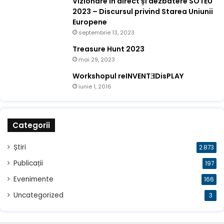
Vizionare în direct și dezbatere SOTEU
2023 – Discursul privind Starea Uniunii
Europene
septembrie 13, 2023
Treasure Hunt 2023
mai 29, 2023
Workshopul reINVENTƎDisPLAY
iunie 1, 2016
Categorii
Știri
2.873
Publicații
197
Evenimente
166
Uncategorized
3