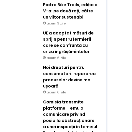
Piatra Bike Trails, ediția a
V-a: pe două roți, către
un viitor sustenabil
acum 3 zile
UE a adoptat măsuri de
sprijin pentru fermierii
care se confruntă cu
criza îngrășămintelor
acum 6 zile
Noi drepturi pentru
consumatori: repararea
produselor devine mai
ușoară
acum 6 zile
Comisia transmite
platformei Temu o
comunicare privind
posibila obstrucționare
a unei inspecții în temeiul