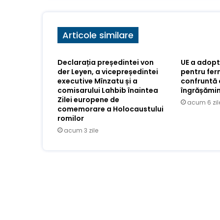
Articole similare
Declarația președintei von
UE a adopt
der Leyen, a vicepreședintei
pentru ferm
executive Mînzatu și a
confruntă 
comisarului Lahbib înaintea
îngrășămin
Zilei europene de
acum 6 zil
comemorare a Holocaustului
romilor
acum 3 zile