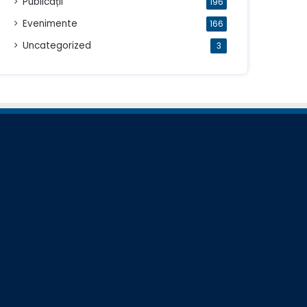
Publicații
196
Evenimente
166
Uncategorized
3