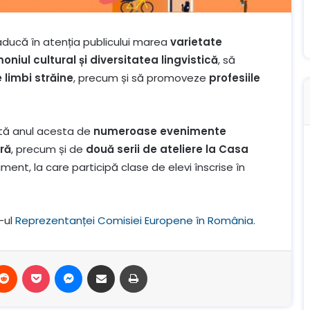
ducă în atenția publicului marea
varietate
oniul cultural și diversitatea lingvistică
, să
 limbi străine
, precum și să promoveze
profesiile
ată anul acesta de
numeroase evenimente
ră
, precum și de
două serii de ateliere la Casa
ent, la care participă clase de elevi înscrise în
-ul
Reprezentanței Comisiei Europene în România.
terest
Reddit
Buzunar
Mesager
Distribuie prin e-mail
Imprimare