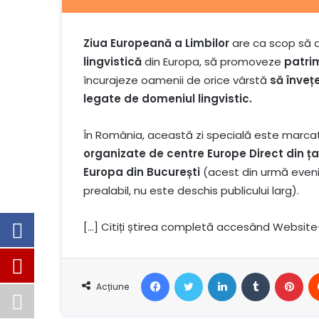
Ziua Europeană a Limbilor
are ca scop să a
lingvistică
din Europa, să promoveze
patrim
încurajeze oamenii de orice vârstă
să învețe
legate de domeniul lingvistic.
În România, această zi specială este marc
organizate de centre Europe Direct din ța
Europa din București
(acest din urmă evenim
prealabil, nu este deschis publicului larg).
[…] Citiți știrea completă accesând Website
Facebook
Stare de nervozitate
LinkedIn
Tumblr
Pin
Acțiune