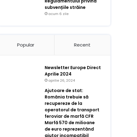
Regulamentului privind
subvențiile străine
acum 6 zile
Popular
Recent
Newsletter Europe Direct
Aprilie 2024
aprilie 26, 2024
Ajutoare de stat:
România trebuie să
recupereze de la
operatorul de transport
feroviar de marfă CFR
Marfă 570 de milioane
de euro reprezentând
ajutor incompatibil