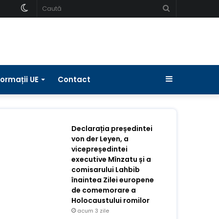
Schimbați
Caută
pielea
Bara
formații UE
Contact
laterală
Declarația președintei
von der Leyen, a
vicepreședintei
executive Mînzatu și a
comisarului Lahbib
înaintea Zilei europene
de comemorare a
Holocaustului romilor
acum 3 zile