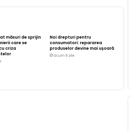
at măsuri de sprijin
Noi drepturi pentru
ierii care se
consumatori: repararea
cu criza
produselor devine mai ușoară
telor
acum 6 zile
e