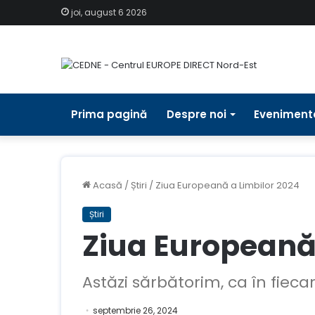
joi, august 6 2026
Prima pagină
Despre noi
Eveniment
Acasă
/
Știri
/
Ziua Europeană a Limbilor 2024
Știri
Ziua Europeană
Astăzi sărbătorim, ca în fieca
septembrie 26, 2024