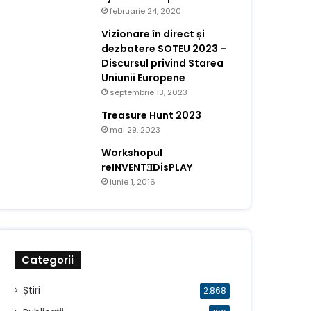
februarie 24, 2020
Vizionare în direct și
dezbatere SOTEU 2023 –
Discursul privind Starea
Uniunii Europene
septembrie 13, 2023
Treasure Hunt 2023
mai 29, 2023
Workshopul
reINVENTƎDisPLAY
iunie 1, 2016
Categorii
Știri
2.868