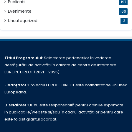
Publicații
197
Evenimente
166
Uncategorized
3
Titlul Programului:
Selectarea partenerilor în vederea
desfășurării de activități în calitate de centre de informare
EUROPE DIRECT (2021 – 2025)
Finanțator:
Proiectul EUROPE DIRECT este cofinanțat de Uniunea
Europeană.
Disclaimer:
UE nu este responsabilă pentru opiniile exprimate
în publicațiile/website și/sau în cadrul activităților pentru care
este folosit grantul acordat.