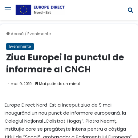
Meniul
C
Acasă
/
Evenimente
Evenimente
Ziua Europei la punctul de
informare al CNCH
mai 9, 2019
Mai putin de un minut
Europe Direct Nord-Est a început ziua de 9 mai
inaugurând un nou punct de informare europeană, la
Colegiul Național „Calistrat Hogaș”, Piatra Neamț,
instituție care se pregătește intens pentru a câștiga
titlul de ”Școală-ambasador a Parlamentului European”