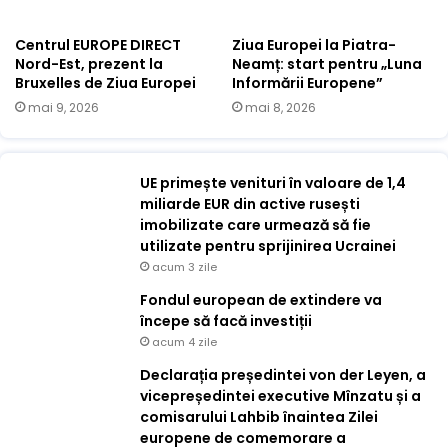
Centrul EUROPE DIRECT
Ziua Europei la Piatra-
Nord-Est, prezent la
Neamț: start pentru „Luna
Bruxelles de Ziua Europei
Informării Europene”
mai 9, 2026
mai 8, 2026
UE primește venituri în valoare de 1,4
miliarde EUR din active rusești
imobilizate care urmează să fie
utilizate pentru sprijinirea Ucrainei
acum 3 zile
Fondul european de extindere va
începe să facă investiții
acum 4 zile
Declarația președintei von der Leyen, a
vicepreședintei executive Mînzatu și a
comisarului Lahbib înaintea Zilei
europene de comemorare a