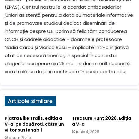
(EPAS). Centrul nostru le-a acordat ambasadorilor
juniori asistență pentru a dota cu materiale informative
și de promovare studioul dedicat diseminării de
informație despre U.E. Dorim să felicităm conducerea
CNCH și cadrele didactice – doamnele profesoare
Nadia Cârcu și Viorica Rusu – implicate într-o inițiativă
atât de necesară tinerilor, în special în contextul
alegerilor europene din 26 mai. Le dorim mult succes și
vom fi alături de ei în continuare în cursa pentru titlu!
Articole similare
Piatra Bike Trails, ediția a
Treasure Hunt 2026, Ediția
V-a: pe două roți, către un
a V-a
viitor sustenabil
iunie 4, 2026
acum 5 zile