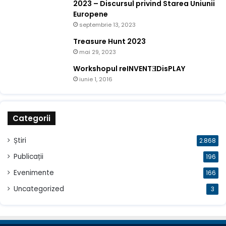
2023 – Discursul privind Starea Uniunii
Europene
septembrie 13, 2023
Treasure Hunt 2023
mai 29, 2023
Workshopul reINVENTƎDisPLAY
iunie 1, 2016
Categorii
Știri
2.868
Publicații
196
Evenimente
166
Uncategorized
3