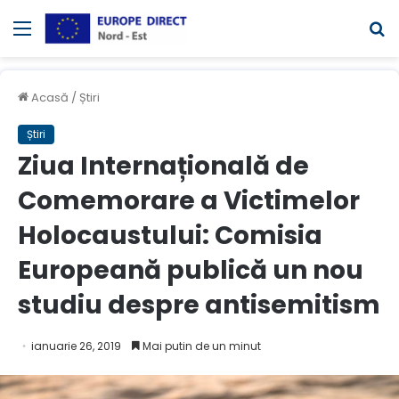
Meniul
C
Acasă
/
Știri
Știri
Ziua Internațională de
Comemorare a Victimelor
Holocaustului: Comisia
Europeană publică un nou
studiu despre antisemitism
ianuarie 26, 2019
Mai putin de un minut