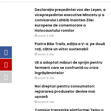
Declarația președintei von der Leyen, a
vicepreședintei executive Mînzatu și a
comisarului Lahbib înaintea Zilei
europene de comemorare a
Holocaustului romilor
acum 3 zile
Piatra Bike Trails, ediția a V-a: pe două
roți, către un viitor sustenabil
acum 3 zile
UE a adoptat măsuri de sprijin pentru
fermierii care se confruntă cu criza
îngrășămintelor
acum 6 zile
Noi drepturi pentru consumatori:
repararea produselor devine mai
ușoară
acum 6 zile
Comisia transmite platformei Temu o