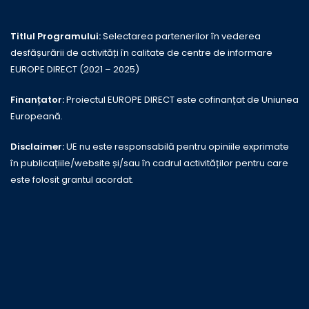
Titlul Programului:
Selectarea partenerilor în vederea
desfășurării de activități în calitate de centre de informare
EUROPE DIRECT (2021 – 2025)
Finanțator:
Proiectul EUROPE DIRECT este cofinanțat de Uniunea
Europeană.
Disclaimer:
UE nu este responsabilă pentru opiniile exprimate
în publicațiile/website și/sau în cadrul activităților pentru care
este folosit grantul acordat.