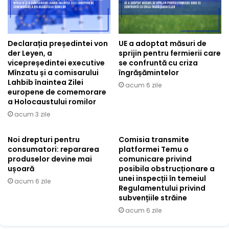
Declarația președintei von
UE a adoptat măsuri de
der Leyen, a
sprijin pentru fermierii care
vicepreședintei executive
se confruntă cu criza
Mînzatu și a comisarului
îngrășămintelor
Lahbib înaintea Zilei
acum 6 zile
europene de comemorare
a Holocaustului romilor
acum 3 zile
Noi drepturi pentru
Comisia transmite
consumatori: repararea
platformei Temu o
produselor devine mai
comunicare privind
ușoară
posibila obstrucționare a
unei inspecții în temeiul
acum 6 zile
Regulamentului privind
subvențiile străine
acum 6 zile