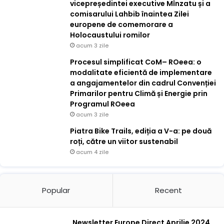
vicepreședintei executive Mînzatu și a
comisarului Lahbib înaintea Zilei
europene de comemorare a
Holocaustului romilor
acum 3 zile
Procesul simplificat CoM– ROeea: o
modalitate eficientă de implementare
a angajamentelor din cadrul Convenției
Primarilor pentru Climă și Energie prin
Programul ROeea
acum 3 zile
Piatra Bike Trails, ediția a V-a: pe două
roți, către un viitor sustenabil
acum 4 zile
Popular
Recent
Newsletter Europe Direct Aprilie 2024