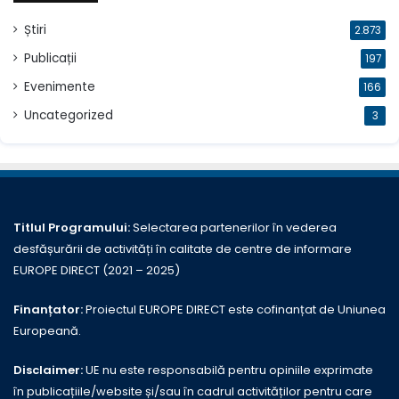
Știri
2.873
Publicații
197
Evenimente
166
Uncategorized
3
Titlul Programului:
Selectarea partenerilor în vederea
desfășurării de activități în calitate de centre de informare
EUROPE DIRECT (2021 – 2025)
Finanțator:
Proiectul EUROPE DIRECT este cofinanțat de Uniunea
Europeană.
Disclaimer:
UE nu este responsabilă pentru opiniile exprimate
în publicațiile/website și/sau în cadrul activităților pentru care