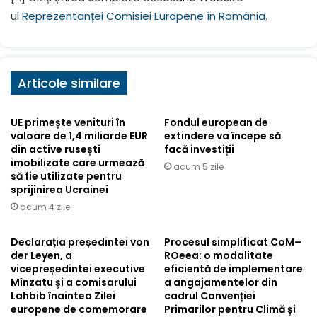
ul
Reprezentanței Comisiei Europene în România.
Articole similare
UE primește venituri în
Fondul european de
valoare de 1,4 miliarde EUR
extindere va începe să
din active rusești
facă investiții
imobilizate care urmează
acum 5 zile
să fie utilizate pentru
sprijinirea Ucrainei
acum 4 zile
Declarația președintei von
Procesul simplificat CoM–
der Leyen, a
ROeea: o modalitate
vicepreședintei executive
eficientă de implementare
Mînzatu și a comisarului
a angajamentelor din
Lahbib înaintea Zilei
cadrul Convenției
europene de comemorare
Primarilor pentru Climă și