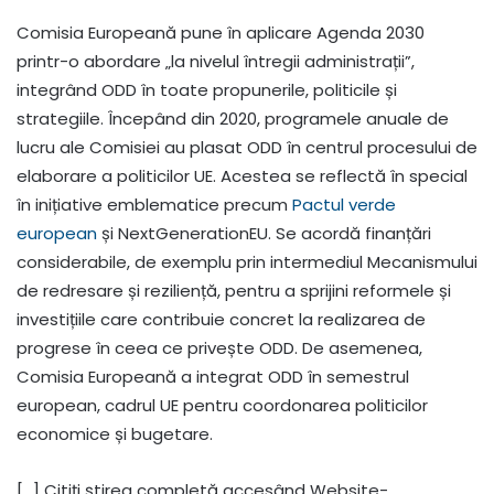
Comisia Europeană pune în aplicare Agenda 2030
printr-o abordare „la nivelul întregii administrații”,
integrând ODD în toate propunerile, politicile și
strategiile. Începând din 2020, programele anuale de
lucru ale Comisiei au plasat ODD în centrul procesului de
elaborare a politicilor UE. Acestea se reflectă în special
în inițiative emblematice precum
Pactul verde
european
și NextGenerationEU. Se acordă finanțări
considerabile, de exemplu prin intermediul Mecanismului
de redresare și reziliență, pentru a sprijini reformele și
investițiile care contribuie concret la realizarea de
progrese în ceea ce privește ODD. De asemenea,
Comisia Europeană a integrat ODD în semestrul
european, cadrul UE pentru coordonarea politicilor
economice și bugetare.
[…] Citiți știrea completă accesând Website-