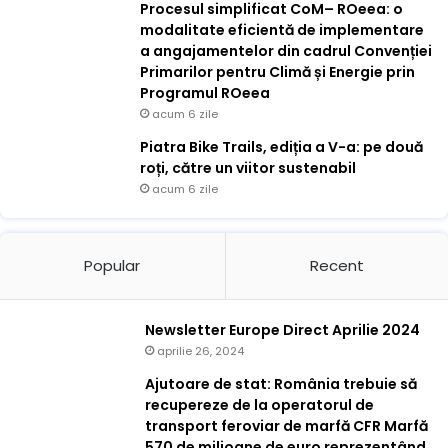
Procesul simplificat CoM– ROeea: o
modalitate eficientă de implementare
a angajamentelor din cadrul Convenției
Primarilor pentru Climă și Energie prin
Programul ROeea
acum 6 zile
Piatra Bike Trails, ediția a V-a: pe două
roți, către un viitor sustenabil
acum 6 zile
Popular
Recent
Newsletter Europe Direct Aprilie 2024
aprilie 26, 2024
Ajutoare de stat: România trebuie să
recupereze de la operatorul de
transport feroviar de marfă CFR Marfă
570 de milioane de euro reprezentând