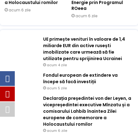
a Holocaustului romilor
Energie prin Programul
ROeea
acum 6 zile
acum 6 zile
UE primește venituri în valoare de 1,4
miliarde EUR din active rusești
imobilizate care urmează să fie
utilizate pentru sprijinirea Ucrainei
acum 4 zile
Fondul european de extindere va
începe să facă investiții
acum 5 zile
Declarația președintei von der Leyen, a
vicepreședintei executive Mînzatu și a
comisarului Lahbib înaintea Zilei
europene de comemorare a
Holocaustului romilor
acum 6 zile