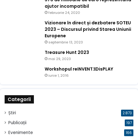
ajutor incompatibil
februarie 24, 2020
Vizionare în direct și dezbatere SOTEU
2023 – Discursul privind Starea Uniunii
Europene
septembrie 13, 2023
Treasure Hunt 2023
mai 29, 2023
Workshopul reINVENTƎDisPLAY
iunie 1, 2016
Categorii
Știri
2.873
Publicații
197
Evenimente
166