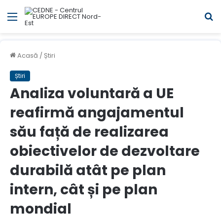
Meniul
C
Acasă
/
Știri
Știri
Analiza voluntară a UE
reafirmă angajamentul
său față de realizarea
obiectivelor de dezvoltare
durabilă atât pe plan
intern, cât și pe plan
mondial