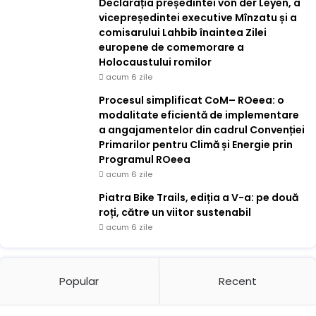
Declarația președintei von der Leyen, a
vicepreședintei executive Mînzatu și a
comisarului Lahbib înaintea Zilei
europene de comemorare a
Holocaustului romilor
acum 6 zile
Procesul simplificat CoM– ROeea: o
modalitate eficientă de implementare
a angajamentelor din cadrul Convenției
Primarilor pentru Climă și Energie prin
Programul ROeea
acum 6 zile
Piatra Bike Trails, ediția a V-a: pe două
roți, către un viitor sustenabil
acum 6 zile
Popular
Recent