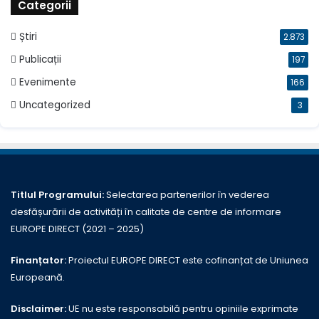
Categorii
Știri
2.873
Publicații
197
Evenimente
166
Uncategorized
3
Titlul Programului:
Selectarea partenerilor în vederea
desfășurării de activități în calitate de centre de informare
EUROPE DIRECT (2021 – 2025)
Finanțator:
Proiectul EUROPE DIRECT este cofinanțat de Uniunea
Europeană.
Disclaimer:
UE nu este responsabilă pentru opiniile exprimate