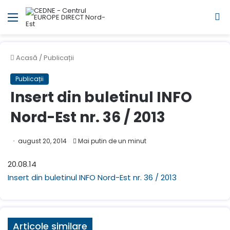
Meniul
C
Acasă
/
Publicații
Publicații
Insert din buletinul INFO
Nord-Est nr. 36 / 2013
august 20, 2014
Mai putin de un minut
20.08.14
Insert din buletinul INFO Nord-Est nr. 36 / 2013
Articole similare