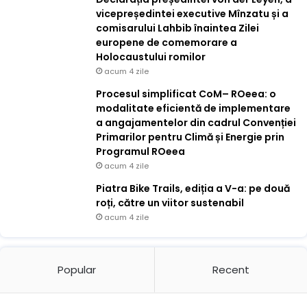
vicepreședintei executive Mînzatu și a
comisarului Lahbib înaintea Zilei
europene de comemorare a
Holocaustului romilor
acum 4 zile
Procesul simplificat CoM– ROeea: o
modalitate eficientă de implementare
a angajamentelor din cadrul Convenției
Primarilor pentru Climă și Energie prin
Programul ROeea
acum 4 zile
Piatra Bike Trails, ediția a V-a: pe două
roți, către un viitor sustenabil
acum 4 zile
Popular
Recent