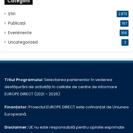
Categorii
Știri
2.873
Publicații
197
Evenimente
166
Uncategorized
3
Titlul Programului:
Selectarea partenerilor în vederea
desfășurării de activități în calitate de centre de informare
EUROPE DIRECT (2021 – 2025)
Finanțator:
Proiectul EUROPE DIRECT este cofinanțat de Uniunea
Europeană.
Disclaimer:
UE nu este responsabilă pentru opiniile exprimate